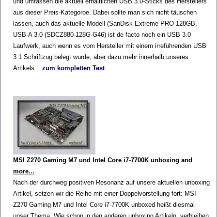
und umfassen die aktuell erhältlichen USB 3.0-Sticks des Herstellers
aus dieser Preis-Kategoroe. Dabei sollte man sich nicht täuschen
lassen, auch das aktuelle Modell (SanDisk Extreme PRO 128GB,
USB-A 3.0 (SDCZ880-128G-G46) ist de facto noch ein USB 3.0
Laufwerk, auch wenn es vom Hersteller mit einem irreführenden USB
3.1 Schriftzug belegt wurde, aber dazu mehr innerhalb unseres
Artikels....
zum kompletten Test
MSI Z270 Gaming M7 und Intel Core i7-7700K unboxing and
more...
Nach der durchweg positiven Resonanz auf unsere aktuellen unboxing
Artikel, setzen wir die Reihe mit einer Doppelvorstellung fort: MSI
Z270 Gaming M7 und Intel Core i7-7700K unboxed heißt diesmal
unser Thema. Wie schon in den anderen unboxing Artikeln, verbleiben