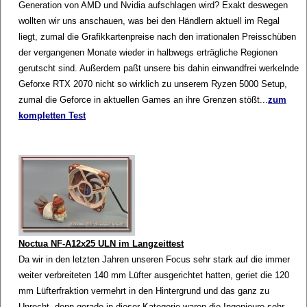
Generation von AMD und Nvidia aufschlagen wird? Exakt deswegen
wollten wir uns anschauen, was bei den Händlern aktuell im Regal
liegt, zumal die Grafikkartenpreise nach den irrationalen Preisschüben
der vergangenen Monate wieder in halbwegs erträgliche Regionen
gerutscht sind. Außerdem paßt unsere bis dahin einwandfrei werkelnde
Geforxe RTX 2070 nicht so wirklich zu unserem Ryzen 5000 Setup,
zumal die Geforce in aktuellen Games an ihre Grenzen stößt...
zum
kompletten Test
Noctua NF-A12x25 ULN im Langzeittest
Da wir in den letzten Jahren unseren Focus sehr stark auf die immer
weiter verbreiteten 140 mm Lüfter ausgerichtet hatten, geriet die 120
mm Lüfterfraktion vermehrt in den Hintergrund und das ganz zu
Unrecht, denn gerade in dieser Kategorie waren die Ingenieure sehr