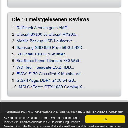
Die 10 meistgelesenen Reviews
1.
RaiJintek Aeneas goes AMD...
2.
Crucial BX100 vs Crucial MX200...
2.
Mobile Backup-USB-Laufwerke ...
4.
Samsung SSD 850 Pro 256 GB SSD...
5.
RaiJintek Tisis CPU-Kühler...
6.
SeaSonic Prime Titanium 750 Watt...
7.
WD Red + Seagate ES.2 HDD...
8.
EVGA Z170 Classified K Mainboard...
9.
G.Skill Aegis DDR4-2400 64 GB...
10.
MSI GeForce GTX 1080 Gaming X...
Designed by
PC-Experience.de
, online seit
06.August 2002 Copyright
PC-Experience setzt keine externen Werbe- und Tracking-
© 2002 - 2026 PC-Experience.de
ok
Cookies ein. Cookies erleichtern die Bereitstellung unserer
Dienste. Durch die Nutzung unserer Webseite erklären Sie sich damit einverstanden, dass