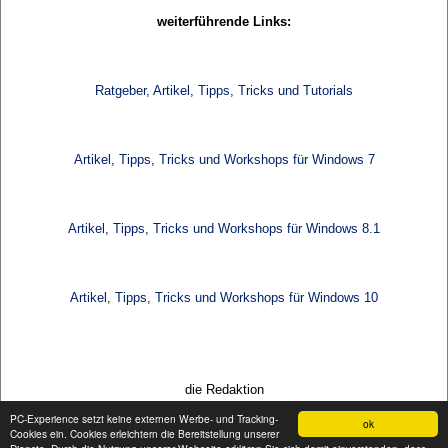
weiterführende Links:
Ratgeber, Artikel, Tipps, Tricks und Tutorials
Artikel, Tipps, Tricks und Workshops für Windows 7
Artikel, Tipps, Tricks und Workshops für Windows 8.1
Artikel, Tipps, Tricks und Workshops für Windows 10
die Redaktion
PC-Experience setzt keine externen Werbe- und Tracking-
ok
Cookies ein. Cookies erleichtern die Bereitstellung unserer
Zurück
Weiter