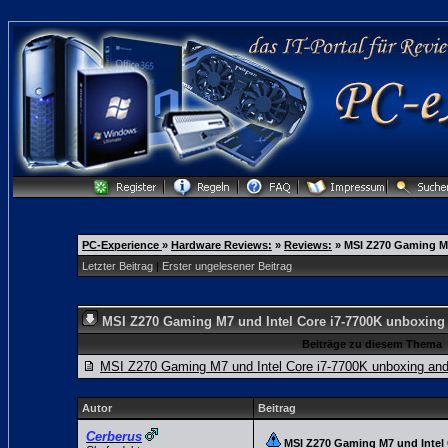
PC-Experience
»
Hardware Reviews:
»
Reviews:
»
MSI Z270 Gaming M7
Letzter Beitrag
|
Erster ungelesener Beitrag
MSI Z270 Gaming M7 und Intel Core i7-7700K unboxing 
Beiträge zu diesem Thema
MSI Z270 Gaming M7 und Intel Core i7-7700K unboxing and
Autor
Beitrag
Cerberus
MSI Z270 Gaming M7 und Intel 