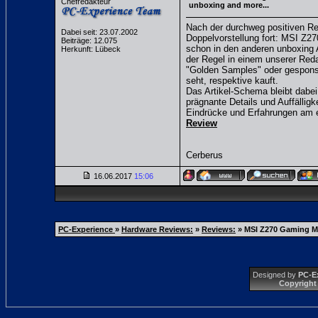
Chefredakteur
unboxing and more...
Nach der durchweg positiven Res
Dabei seit: 23.07.2002
Doppelvorstellung fort: MSI Z2
Beiträge: 12.075
schon in den anderen unboxing 
Herkunft: Lübeck
der Regel in einem unserer Red
"Golden Samples" oder gesponse
seht, respektive kauft.
Das Artikel-Schema bleibt dabei
prägnante Details und Auffälligk
Eindrücke und Erfahrungen am e
Review
Cerberus
16.06.2017
15:06
PC-Experience
»
Hardware Reviews:
»
Reviews:
»
MSI Z270 Gaming M7
Designed by
PC-E
Copyright 