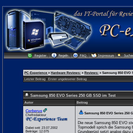
PC-Experience
»
Hardware Reviews:
»
Reviews:
»
Samsung 850 EVO S
Letzter Beitrag
|
Erster ungelesener Beitrag
Samsung 850 EVO Series 250 GB SSD im Test
Autor
Beitrag
Cerberus
Samsung 850 EVO Series 250 G
Chefredakteur
Die neue Samsung 850 EVO stell
Topmodell sprich die Samsung 85
Dabei seit: 23.07.2002
Beiträge: 12.075
Grundgerüst setzt analog dazu a