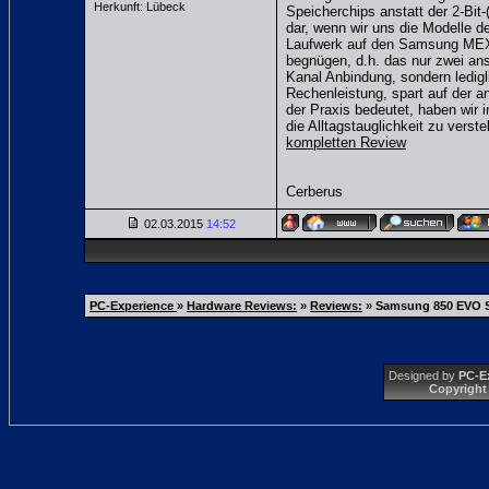
Herkunft: Lübeck
Speicherchips anstatt der 2-Bit
dar, wenn wir uns die Modelle 
Laufwerk auf den Samsung MEX C
begnügen, d.h. das nur zwei an
Kanal Anbindung, sondern ledigl
Rechenleistung, spart auf der a
der Praxis bedeutet, haben wir 
die Alltagstauglichkeit zu verst
kompletten Review
Cerberus
02.03.2015
14:52
PC-Experience
»
Hardware Reviews:
»
Reviews:
»
Samsung 850 EVO S
Designed by
PC-E
Copyright 