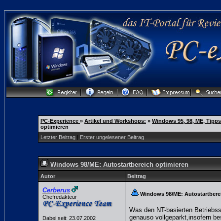
PC-Experience
»
Artikel und Workshops:
»
Windows 95, 98, ME, Tipps
optimieren
Letzter Beitrag
|
Erster ungelesener Beitrag
Windows 98/ME: Autostartbereich optimieren
Autor
Beitrag
Cerberus
Windows 98/ME: Autostartbere
Chefredakteur
Was den NT-basierten Betriebssy
genauso vollgeparkt,insofern b
Dabei seit: 23.07.2002