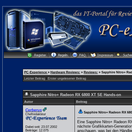
PC-Experience
»
Hardware Reviews:
»
Reviews:
»
Sapphire Nitro+ Ra
Letzter Beitrag
|
Erster ungelesener Beitrag
Sapphire Nitro+ Radeon RX 6800 XT SE Hands-on
Autor
Beitrag
Cerberus
Sapphire Nitro+ Radeon RX 68
Chefredakteur
Eine Sapphire Nitro+ Radeon R
nächste Grafikkarten-Generatio
Dabei seit: 23.07.2002
Beiträge: 12.075
anschauen, was bei den Händlern