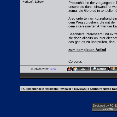
Herkunft: Lübeck
Preisschüben der vergangenen M
unsere bis dahin einwandfrei w
zumal die Geforce in aktuellen
Also orderten wir kurzerhand e
dem Weg zu gehen, die mit der 
dem interessierten Anwender ka
Besonders interessant und extre
sie doch allseits ob ihrer dies
das galt es zu überprüfen, daz
zum kompletten Artikel
Cerberus
06.09.2022
14:57
PC-Experience
»
Hardware Reviews:
»
Reviews:
»
Sapphire Nitro+ Ra
Designed by
PC-E
Copyright 