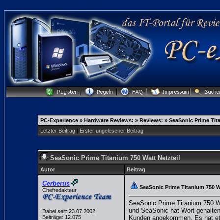
PC-Experience
»
Hardware Reviews:
»
Reviews:
»
SeaSonic Prime Tita
Letzter Beitrag
|
Erster ungelesener Beitrag
SeaSonic Prime Titanium 750 Watt Netzteil
Autor
Beitrag
Cerberus
SeaSonic Prime Titanium 750 Wa
Chefredakteur
SeaSonic Prime Titanium 750 Wa
und SeaSonic hat Wort gehalten
Dabei seit: 23.07.2002
Beiträge: 12.075
Kunden angekommen. Es hat etwa