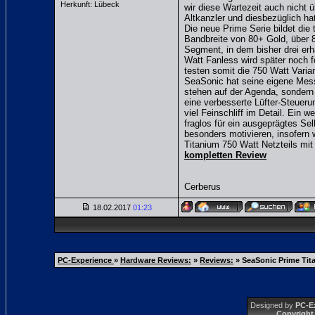
Herkunft: Lübeck
wir diese Wartezeit auch nicht
Altkanzler und diesbezüglich h
Die neue Prime Serie bildet die 
Bandbreite von 80+ Gold, über 8
Segment, in dem bisher drei er
Watt Fanless wird später noch f
testen somit die 750 Watt Varia
SeaSonic hat seine eigene Messl
stehen auf der Agenda, sondern
eine verbesserte Lüfter-Steueru
viel Feinschliff im Detail. Ein 
fraglos für ein ausgeprägtes Sel
besonders motivieren, insofern
Titanium 750 Watt Netzteils mit 
kompletten Review
Cerberus
18.02.2017
01:23
PC-Experience
»
Hardware Reviews:
»
Reviews:
»
SeaSonic Prime Tita
Designed by
PC-E
Copyright 