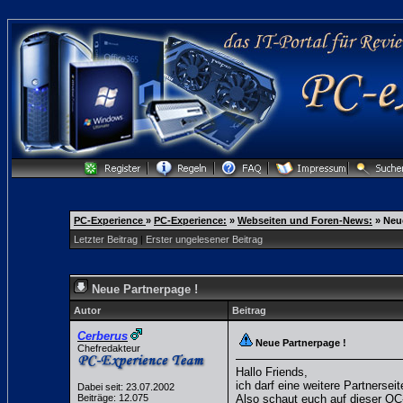
PC-Experience
»
PC-Experience:
»
Webseiten und Foren-News:
»
Neu
Letzter Beitrag
|
Erster ungelesener Beitrag
Neue Partnerpage !
Autor
Beitrag
Cerberus
Neue Partnerpage !
Chefredakteur
Hallo Friends,
ich darf eine weitere Partnersei
Dabei seit: 23.07.2002
Beiträge: 12.075
Also schaut euch auf dieser OC-