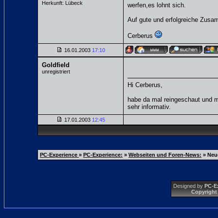
Herkunft: Lübeck
werfen,es lohnt sich.
Auf gute und erfolgreiche Zusa
Cerberus
16.01.2003
17:10
Goldfield
unregistriert
Hi Cerberus,
habe da mal reingeschaut und mu
sehr informativ.
17.01.2003
12:45
PC-Experience
»
PC-Experience:
»
Webseiten und Foren-News:
»
Neu
Designed by
PC-E
Copyright 