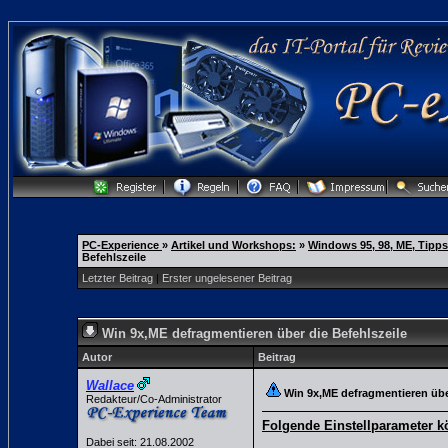
PC-Experience
»
Artikel und Workshops:
»
Windows 95, 98, ME, Tipps
Befehlszeile
Letzter Beitrag
|
Erster ungelesener Beitrag
Win 9x,ME defragmentieren über die Befehlszeile
Autor
Beitrag
Wallace
Win 9x,ME defragmentieren übe
Redakteur/Co-Administrator
Folgende Einstellparameter k
Dabei seit: 21.08.2002