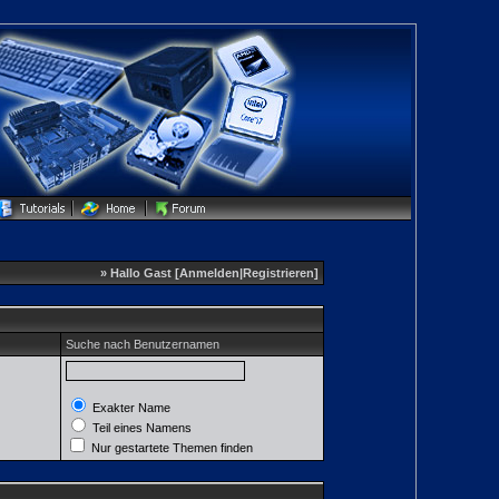
» Hallo Gast [
Anmelden
|
Registrieren
]
Suche nach Benutzernamen
Exakter Name
Teil eines Namens
Nur gestartete Themen finden