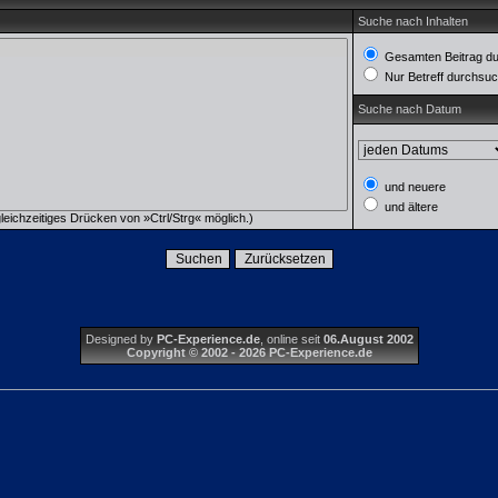
Suche nach Inhalten
Gesamten Beitrag d
Nur Betreff durchsu
Suche nach Datum
und neuere
und ältere
eichzeitiges Drücken von »Ctrl/Strg« möglich.)
Designed by
PC-Experience.de
, online seit
06.August 2002
Copyright © 2002 - 2026 PC-Experience.de