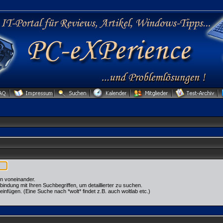
n voneinander.
dung mit Ihren Suchbegriffen, um detaillierter zu suchen.
einfügen. (Eine Suche nach *wolt* findet z.B. auch woltlab etc.)