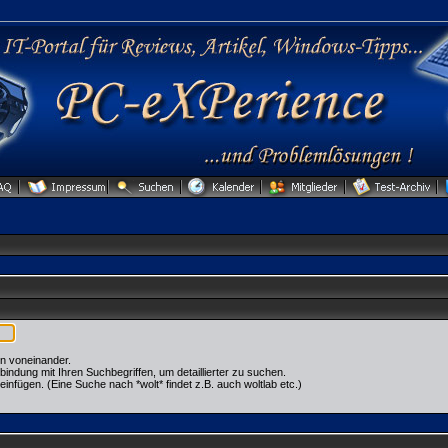
n voneinander.
dung mit Ihren Suchbegriffen, um detaillierter zu suchen.
einfügen. (Eine Suche nach *wolt* findet z.B. auch woltlab etc.)