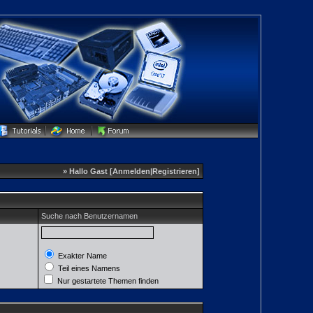
» Hallo Gast [
Anmelden
|
Registrieren
]
Suche nach Benutzernamen
Exakter Name
Teil eines Namens
Nur gestartete Themen finden