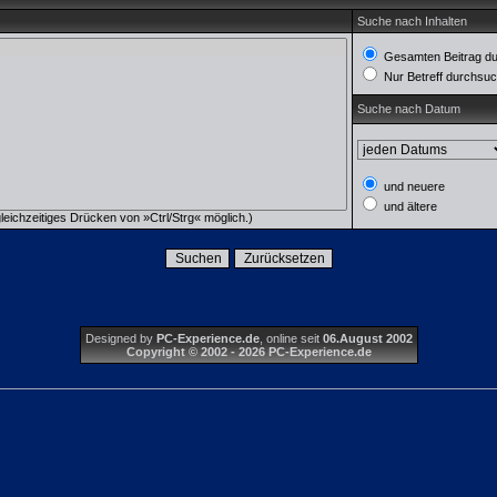
Suche nach Inhalten
Gesamten Beitrag d
Nur Betreff durchsu
Suche nach Datum
und neuere
und ältere
eichzeitiges Drücken von »Ctrl/Strg« möglich.)
Designed by
PC-Experience.de
, online seit
06.August 2002
Copyright © 2002 - 2026 PC-Experience.de