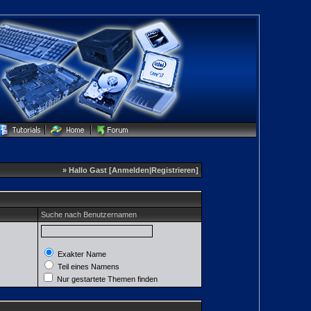
» Hallo Gast [
Anmelden
|
Registrieren
]
Suche nach Benutzernamen
Exakter Name
Teil eines Namens
Nur gestartete Themen finden