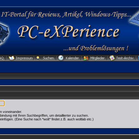
n voneinander.
dung mit Ihren Suchbegriffen, um detaillierter zu suchen.
einfügen. (Eine Suche nach *wolt* findet z.B. auch woltlab etc.)