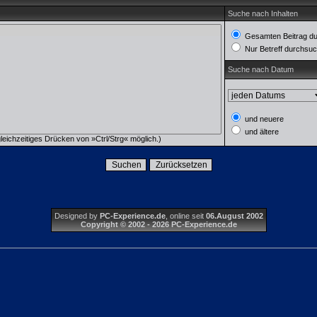
Suche nach Inhalten
Gesamten Beitrag d
Nur Betreff durchsu
Suche nach Datum
und neuere
und ältere
eichzeitiges Drücken von »Ctrl/Strg« möglich.)
Designed by
PC-Experience.de
, online seit
06.August 2002
Copyright © 2002 - 2026 PC-Experience.de