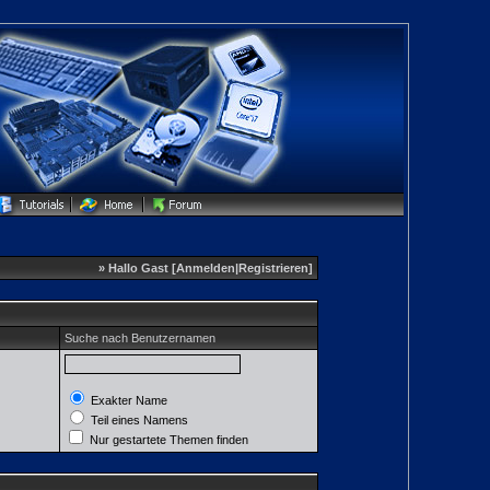
» Hallo Gast [
Anmelden
|
Registrieren
]
Suche nach Benutzernamen
Exakter Name
Teil eines Namens
Nur gestartete Themen finden