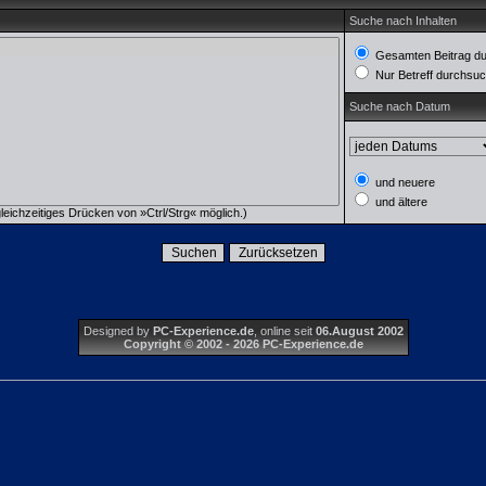
Suche nach Inhalten
Gesamten Beitrag d
Nur Betreff durchsu
Suche nach Datum
und neuere
und ältere
eichzeitiges Drücken von »Ctrl/Strg« möglich.)
Designed by
PC-Experience.de
, online seit
06.August 2002
Copyright © 2002 - 2026 PC-Experience.de