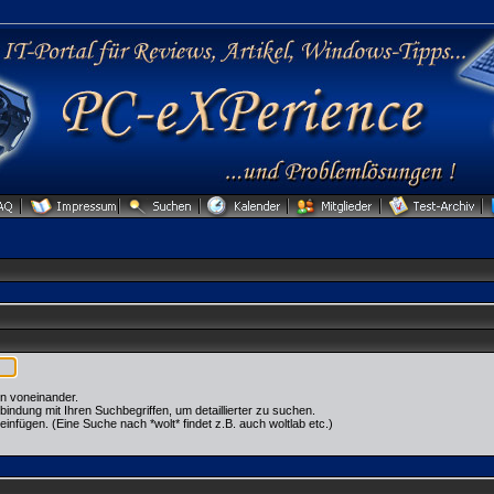
n voneinander.
dung mit Ihren Suchbegriffen, um detaillierter zu suchen.
einfügen. (Eine Suche nach *wolt* findet z.B. auch woltlab etc.)