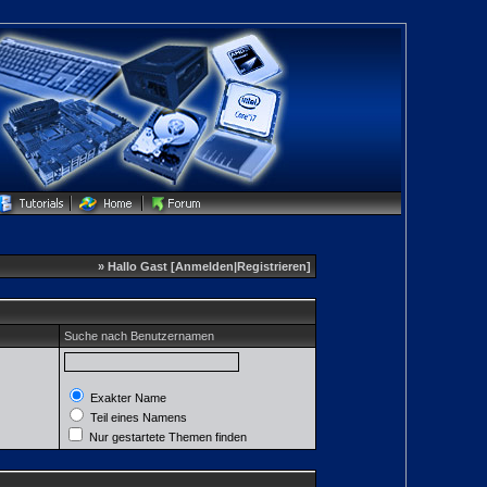
» Hallo Gast [
Anmelden
|
Registrieren
]
Suche nach Benutzernamen
Exakter Name
Teil eines Namens
Nur gestartete Themen finden