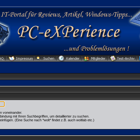
n voneinander.
dung mit Ihren Suchbegriffen, um detaillierter zu suchen.
einfügen. (Eine Suche nach *wolt* findet z.B. auch woltlab etc.)