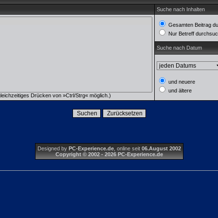
Suche nach Inhalten
Gesamten Beitrag d
Nur Betreff durchsu
Suche nach Datum
und neuere
und ältere
eichzeitiges Drücken von »Ctrl/Strg« möglich.)
Designed by
PC-Experience.de
, online seit
06.August 2002
Copyright © 2002 - 2026 PC-Experience.de