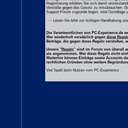
Registrierung erklären Sie sich damit einverstand
Verstöße gegen das Gesetz zu missbrauchen. Di
Support-Forum zugrunde liegen, sind Grundlage 
—»
Lesen Sie bitte zur richtigen Handhabung u
Die Verantwortlichen von PC-Experience.de we
Wer wiederholt vorsätzlich gegen
diese Regel
Beiträge, die gegen diese Regeln verstoßen, 
Unsere "
Regeln
" sind im Forum von überall a
als angenommen. Wer diese Regeln nicht einha
Weiterhin können Einträge sowie Accounts du
rechtlichen Gründen ohne weitere Begründung 
Viel Spaß beim Nutzen vom PC-Experience