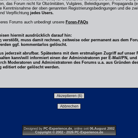
en, das Forum nicht für Obzönitäten, Vulgäres, Beleidigungen, Propaganda (ex
e Kenntnisnahme der oben genannten Registrierungsbedingungen und die zw
und Verpflichtung
jedes Users.
nseres Forums auch unbedingt unsere
Foren-FAQs
isen hiermit ausdrücklich darauf hin:
n
verstößt, muss damit rechnen, zeitweise oder permanent aus dem F
werden ggf. kommentarlos gelöscht.
us jederzeit abrufbar. Spätestens mit dem erstmaligen Zugriff auf uns
lten kann/will informiert einen der Administratoren per E-Mail/PN, und
rch Moderatoren und Administratoren des Forums u.a. aus Gründen des 
editiert oder gelöscht werden.
Designed by
PC-Experience.de
, online seit
06.August 2002
Copyright © 2002 - 2026 PC-Experience.de