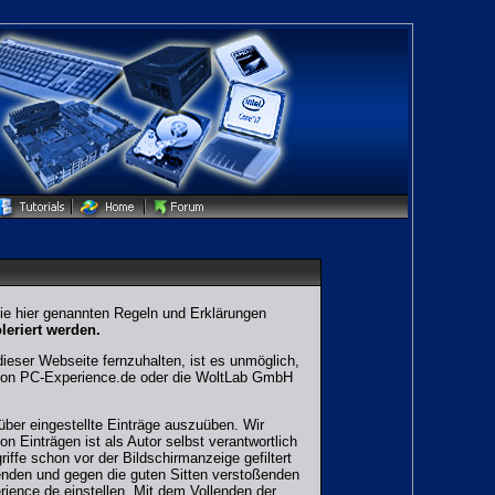
 die hier genannten Regeln und Erklärungen
leriert werden.
eser Webseite fernzuhalten, ist es unmöglich,
r von PC-Experience.de oder die WoltLab GmbH
über eingestellte Einträge auszuüben. Wir
n Einträgen ist als Autor selbst verantwortlich
ffe schon vor der Bildschirmanzeige gefiltert
enden und gegen die guten Sitten verstoßenden
erience.de einstellen. Mit dem Vollenden der