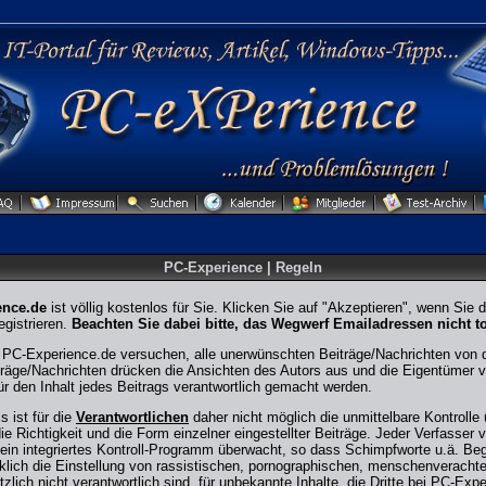
PC-Experience | Regeln
ence.de
ist völlig kostenlos für Sie. Klicken Sie auf "Akzeptieren", wenn Sie
gistrieren.
Beachten Sie dabei bitte, das Wegwerf Emailadressen nicht to
PC-Experience.de versuchen, alle unerwünschten Beiträge/Nachrichten von di
iträge/Nachrichten drücken die Ansichten des Autors aus und die Eigentüme
r den Inhalt jedes Beitrags verantwortlich gemacht werden.
 ist für die
Verantwortlichen
daher nicht möglich die unmittelbare Kontrolle 
e Richtigkeit und die Form einzelner eingestellter Beiträge. Jeder Verfasser vo
ein integriertes Kontroll-Programm überwacht, so dass Schimpfworte u.ä. Begri
klich die Einstellung von rassistischen, pornographischen, menschenveracht
tzlich nicht verantwortlich sind, für unbekannte Inhalte, die Dritte bei PC-Exp