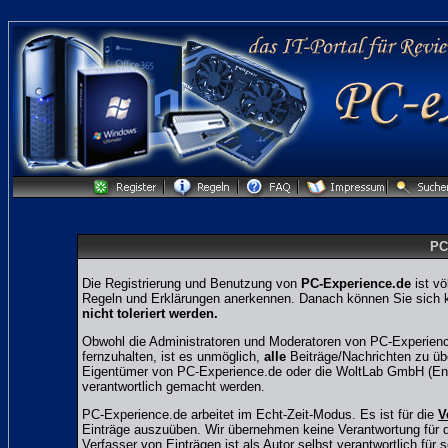
PC
Die Registrierung und Benutzung von
PC-Experience.de
ist vö
Regeln und Erklärungen anerkennen. Danach können Sie sich ko
nicht toleriert werden.
Obwohl die Administratoren und Moderatoren von PC-Experienc
fernzuhalten, ist es unmöglich,
alle
Beiträge/Nachrichten zu übe
Eigentümer von PC-Experience.de oder die WoltLab GmbH (Entw
verantwortlich gemacht werden.
PC-Experience.de arbeitet im Echt-Zeit-Modus. Es ist für die
V
Einträge auszuüben. Wir übernehmen keine Verantwortung für den
Verfasser von Einträgen ist als Autor selbst verantwortlich für