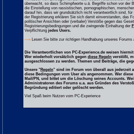
überwacht, so dass Schimpfworte u.ä. Begriffe schon vor der B
die Einstellung von rassistischen, pornographischen, mensche
darauf hin, dass wir grundsätzlich nicht verantwortlich sind, fü
der Registrierung erklären Sie sich damit einverstanden, das 
politischer Ansichten oder (verbaler) Verstöße gegen das Ge
Registrierungsbedingungen und die zwingende Einhaltung der
F
Verpflichtung
jedes Users.
—»
Lesen Sie bitte zur richtigen Handhabung unseres Forums
Die Verantwortlichen von PC-Experience.de weisen hiermit 
Wer wiederholt vorsätzlich gegen
diese Regeln
verstößt, m
ausgeschlossen zu werden. Themen und Beiträge, die gege
Unsere "
Regeln
" sind im Forum von überall aus jederzeit 
diese Bedingungen vom User als angenommen. Wer diese Reg
Mail/PN, und bittet um die Löschung seines Accounts. We
Administratoren des Forums u.a. aus Gründen des Verstoß
Begründung editiert oder gelöscht werden.
Viel Spaß beim Nutzen vom PC-Experience