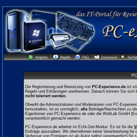
PC
Die Registrierung und Benutzung von
PC-Experience.de
ist vö
Regeln und Erklärungen anerkennen. Danach können Sie sich ko
nicht toleriert werden.
Obwohl die Administratoren und Moderatoren von PC-Experienc
fernzuhalten, ist es unmöglich,
alle
Beiträge/Nachrichten zu übe
Eigentümer von PC-Experience.de oder die WoltLab GmbH (Entw
verantwortlich gemacht werden.
PC-Experience.de arbeitet im Echt-Zeit-Modus. Es ist für die
V
Einträge auszuüben. Wir übernehmen keine Verantwortung für den
Verfasser von Einträgen ist als Autor selbst verantwortlich für