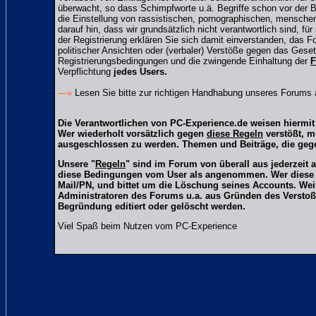
überwacht, so dass Schimpfworte u.ä. Begriffe schon vor der B
die Einstellung von rassistischen, pornographischen, mensche
darauf hin, dass wir grundsätzlich nicht verantwortlich sind, fü
der Registrierung erklären Sie sich damit einverstanden, das 
politischer Ansichten oder (verbaler) Verstöße gegen das Ge
Registrierungsbedingungen und die zwingende Einhaltung der
F
Verpflichtung
jedes Users.
—»
Lesen Sie bitte zur richtigen Handhabung unseres Forums
Die Verantwortlichen von PC-Experience.de weisen hiermit 
Wer wiederholt vorsätzlich gegen
diese Regeln
verstößt, m
ausgeschlossen zu werden. Themen und Beiträge, die gege
Unsere "
Regeln
" sind im Forum von überall aus jederzeit 
diese Bedingungen vom User als angenommen. Wer diese Reg
Mail/PN, und bittet um die Löschung seines Accounts. We
Administratoren des Forums u.a. aus Gründen des Verstoß
Begründung editiert oder gelöscht werden.
Viel Spaß beim Nutzen vom PC-Experience