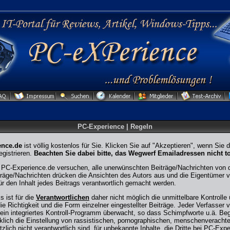
PC-Experience | Regeln
ence.de
ist völlig kostenlos für Sie. Klicken Sie auf "Akzeptieren", wenn Sie
gistrieren.
Beachten Sie dabei bitte, das Wegwerf Emailadressen nicht to
PC-Experience.de versuchen, alle unerwünschten Beiträge/Nachrichten von di
iträge/Nachrichten drücken die Ansichten des Autors aus und die Eigentüme
r den Inhalt jedes Beitrags verantwortlich gemacht werden.
 ist für die
Verantwortlichen
daher nicht möglich die unmittelbare Kontrolle 
e Richtigkeit und die Form einzelner eingestellter Beiträge. Jeder Verfasser vo
ein integriertes Kontroll-Programm überwacht, so dass Schimpfworte u.ä. Begri
klich die Einstellung von rassistischen, pornographischen, menschenveracht
tzlich nicht verantwortlich sind, für unbekannte Inhalte, die Dritte bei PC-Exp