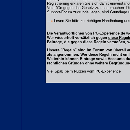
Registrierung erklären Sie sich damit einverstand
Verstöße gegen das Gesetz zu missbrauchen. Di
Support-Forum zugrunde liegen, sind Grundlage 
—»
Lesen Sie bitte zur richtigen Handhabung u
Die Verantwortlichen von PC-Experience.de we
Wer wiederholt vorsätzlich gegen
diese Regel
Beiträge, die gegen diese Regeln verstoßen, 
Unsere "
Regeln
" sind im Forum von überall a
als angenommen. Wer diese Regeln nicht einha
Weiterhin können Einträge sowie Accounts du
rechtlichen Gründen ohne weitere Begründung 
Viel Spaß beim Nutzen vom PC-Experience