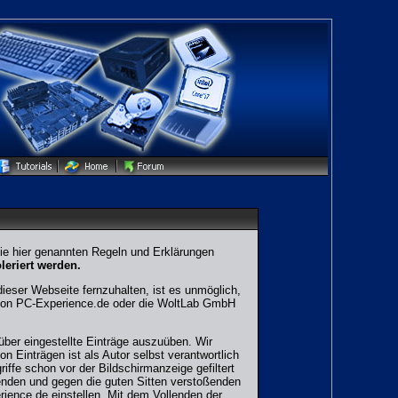
 die hier genannten Regeln und Erklärungen
leriert werden.
eser Webseite fernzuhalten, ist es unmöglich,
r von PC-Experience.de oder die WoltLab GmbH
über eingestellte Einträge auszuüben. Wir
n Einträgen ist als Autor selbst verantwortlich
ffe schon vor der Bildschirmanzeige gefiltert
enden und gegen die guten Sitten verstoßenden
erience.de einstellen. Mit dem Vollenden der