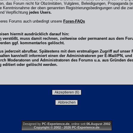
en, das Forum nicht für Obzönitäten, Vulgäres, Beleidigungen, Propaganda (ex
e Kenntnisnahme der oben genannten Registrierungsbedingungen und die zw
und Verpflichtung
jedes Users.
nseres Forums auch unbedingt unsere
Foren-FAQs
isen hiermit ausdrücklich darauf hin:
n
verstößt, muss damit rechnen, zeitweise oder permanent aus dem F
werden ggf. kommentarlos gelöscht.
us jederzeit abrufbar. Spätestens mit dem erstmaligen Zugriff auf uns
lten kann/will informiert einen der Administratoren per E-Mail/PN, und
rch Moderatoren und Administratoren des Forums u.a. aus Gründen des 
editiert oder gelöscht werden.
Designed by
PC-Experience.de
, online seit
06.August 2002
Copyright © 2002 - 2026 PC-Experience.de