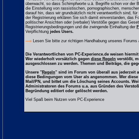
überwacht, so dass Schimpfworte u.ä. Begriffe schon vor der B
die Einstellung von rassistischen, pornographischen, mensche
darauf hin, dass wir grundsätzlich nicht verantwortlich sind, fü
der Registrierung erklären Sie sich damit einverstanden, das 
politischer Ansichten oder (verbaler) Verstöße gegen das Ge
Registrierungsbedingungen und die zwingende Einhaltung der
F
Verpflichtung
jedes Users.
—»
Lesen Sie bitte zur richtigen Handhabung unseres Forums
Die Verantwortlichen von PC-Experience.de weisen hiermit 
Wer wiederholt vorsätzlich gegen
diese Regeln
verstößt, m
ausgeschlossen zu werden. Themen und Beiträge, die gege
Unsere "
Regeln
" sind im Forum von überall aus jederzeit 
diese Bedingungen vom User als angenommen. Wer diese Reg
Mail/PN, und bittet um die Löschung seines Accounts. We
Administratoren des Forums u.a. aus Gründen des Verstoß
Begründung editiert oder gelöscht werden.
Viel Spaß beim Nutzen vom PC-Experience