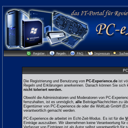
PC
Die Registrierung und Benutzung von
PC-Experience.de
ist vö
Regeln und Erklärungen anerkennen. Danach können Sie sich ko
nicht toleriert werden.
Obwohl die Administratoren und Moderatoren von PC-Experienc
fernzuhalten, ist es unmöglich,
alle
Beiträge/Nachrichten zu übe
Eigentümer von PC-Experience.de oder die WoltLab GmbH (Entw
verantwortlich gemacht werden.
PC-Experience.de arbeitet im Echt-Zeit-Modus. Es ist für die
V
Einträge auszuüben. Wir übernehmen keine Verantwortung für den
Verfasser von Einträgen ist als Autor selbst verantwortlich für