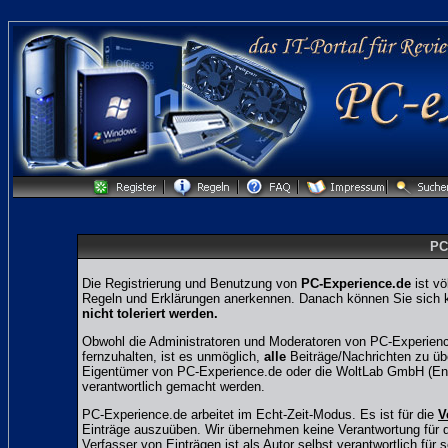
PC
Die Registrierung und Benutzung von
PC-Experience.de
ist vö
Regeln und Erklärungen anerkennen. Danach können Sie sich ko
nicht toleriert werden.
Obwohl die Administratoren und Moderatoren von PC-Experienc
fernzuhalten, ist es unmöglich,
alle
Beiträge/Nachrichten zu übe
Eigentümer von PC-Experience.de oder die WoltLab GmbH (Entw
verantwortlich gemacht werden.
PC-Experience.de arbeitet im Echt-Zeit-Modus. Es ist für die
V
Einträge auszuüben. Wir übernehmen keine Verantwortung für den
Verfasser von Einträgen ist als Autor selbst verantwortlich für