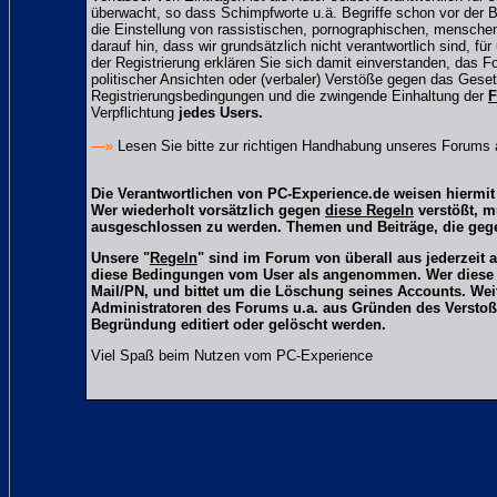
überwacht, so dass Schimpfworte u.ä. Begriffe schon vor der B
die Einstellung von rassistischen, pornographischen, mensche
darauf hin, dass wir grundsätzlich nicht verantwortlich sind, fü
der Registrierung erklären Sie sich damit einverstanden, das 
politischer Ansichten oder (verbaler) Verstöße gegen das Ge
Registrierungsbedingungen und die zwingende Einhaltung der
F
Verpflichtung
jedes Users.
—»
Lesen Sie bitte zur richtigen Handhabung unseres Forums
Die Verantwortlichen von PC-Experience.de weisen hiermit 
Wer wiederholt vorsätzlich gegen
diese Regeln
verstößt, m
ausgeschlossen zu werden. Themen und Beiträge, die gege
Unsere "
Regeln
" sind im Forum von überall aus jederzeit 
diese Bedingungen vom User als angenommen. Wer diese Reg
Mail/PN, und bittet um die Löschung seines Accounts. We
Administratoren des Forums u.a. aus Gründen des Verstoß
Begründung editiert oder gelöscht werden.
Viel Spaß beim Nutzen vom PC-Experience