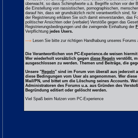
überwacht, so dass Schimpfworte u.ä. Begriffe schon vor der B
die Einstellung von rassistischen, pornographischen, mensche
darauf hin, dass wir grundsätzlich nicht verantwortlich sind, fü
der Registrierung erklären Sie sich damit einverstanden, das 
politischer Ansichten oder (verbaler) Verstöße gegen das Ge
Registrierungsbedingungen und die zwingende Einhaltung der
F
Verpflichtung
jedes Users.
—»
Lesen Sie bitte zur richtigen Handhabung unseres Forums
Die Verantwortlichen von PC-Experience.de weisen hiermit 
Wer wiederholt vorsätzlich gegen
diese Regeln
verstößt, m
ausgeschlossen zu werden. Themen und Beiträge, die gege
Unsere "
Regeln
" sind im Forum von überall aus jederzeit 
diese Bedingungen vom User als angenommen. Wer diese Reg
Mail/PN, und bittet um die Löschung seines Accounts. We
Administratoren des Forums u.a. aus Gründen des Verstoß
Begründung editiert oder gelöscht werden.
Viel Spaß beim Nutzen vom PC-Experience