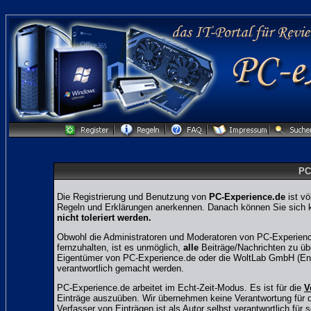
PC
Die Registrierung und Benutzung von
PC-Experience.de
ist vö
Regeln und Erklärungen anerkennen. Danach können Sie sich ko
nicht toleriert werden.
Obwohl die Administratoren und Moderatoren von PC-Experienc
fernzuhalten, ist es unmöglich,
alle
Beiträge/Nachrichten zu übe
Eigentümer von PC-Experience.de oder die WoltLab GmbH (Entw
verantwortlich gemacht werden.
PC-Experience.de arbeitet im Echt-Zeit-Modus. Es ist für die
V
Einträge auszuüben. Wir übernehmen keine Verantwortung für den
Verfasser von Einträgen ist als Autor selbst verantwortlich für