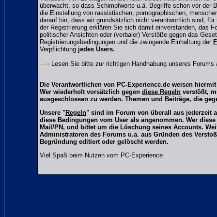
überwacht, so dass Schimpfworte u.ä. Begriffe schon vor der B
die Einstellung von rassistischen, pornographischen, mensche
darauf hin, dass wir grundsätzlich nicht verantwortlich sind, fü
der Registrierung erklären Sie sich damit einverstanden, das 
politischer Ansichten oder (verbaler) Verstöße gegen das Ge
Registrierungsbedingungen und die zwingende Einhaltung der
F
Verpflichtung
jedes Users.
—»
Lesen Sie bitte zur richtigen Handhabung unseres Forums
Die Verantwortlichen von PC-Experience.de weisen hiermit 
Wer wiederholt vorsätzlich gegen
diese Regeln
verstößt, m
ausgeschlossen zu werden. Themen und Beiträge, die gege
Unsere "
Regeln
" sind im Forum von überall aus jederzeit 
diese Bedingungen vom User als angenommen. Wer diese Reg
Mail/PN, und bittet um die Löschung seines Accounts. We
Administratoren des Forums u.a. aus Gründen des Verstoß
Begründung editiert oder gelöscht werden.
Viel Spaß beim Nutzen vom PC-Experience