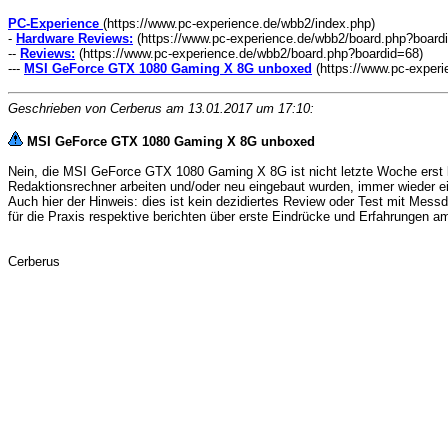
PC-Experience
(https://www.pc-experience.de/wbb2/index.php)
-
Hardware Reviews:
(https://www.pc-experience.de/wbb2/board.php?board
--
Reviews:
(https://www.pc-experience.de/wbb2/board.php?boardid=68)
---
MSI GeForce GTX 1080 Gaming X 8G unboxed
(https://www.pc-experi
Geschrieben von Cerberus am 13.01.2017 um
17:10
:
MSI GeForce GTX 1080 Gaming X 8G unboxed
Nein, die MSI GeForce GTX 1080 Gaming X 8G ist nicht letzte Woche erst la
Redaktionsrechner arbeiten und/oder neu eingebaut wurden, immer wieder ein
Auch hier der Hinweis: dies ist kein dezidiertes Review oder Test mit Mess
für die Praxis respektive berichten über erste Eindrücke und Erfahrungen am
Cerberus