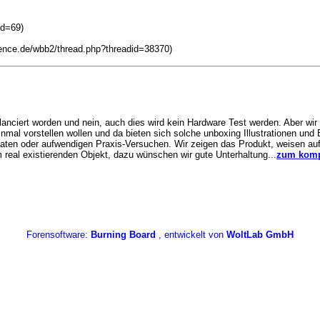
id=69)
ence.de/wbb2/thread.php?threadid=38370)
nciert worden und nein, auch dies wird kein Hardware Test werden. Aber wir 
mal vorstellen wollen und da bieten sich solche unboxing Illustrationen und 
daten oder aufwendigen Praxis-Versuchen. Wir zeigen das Produkt, weisen auf
 real existierenden Objekt, dazu wünschen wir gute Unterhaltung...
zum kompl
Forensoftware:
Burning Board
, entwickelt von
WoltLab GmbH