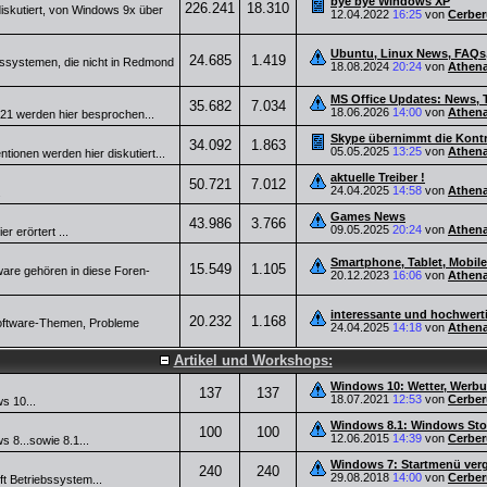
bye bye Windows XP
226.241
18.310
iskutiert, von Windows 9x über
12.04.2022
16:25
von
Cerber
Ubuntu, Linux News, FAQs,
24.685
1.419
bssystemen, die nicht in Redmond
18.08.2024
20:24
von
Athen
MS Office Updates: News, 
35.682
7.034
18.06.2026
14:00
von
Athen
21 werden hier besprochen...
Skype übernimmt die Kontr
34.092
1.863
05.05.2025
13:25
von
Athen
ionen werden hier diskutiert...
aktuelle Treiber !
50.721
7.012
24.04.2025
14:58
von
Athen
.
Games News
43.986
3.766
09.05.2025
20:24
von
Athen
r erörtert ...
Smartphone, Tablet, Mobil
15.549
1.105
are gehören in diese Foren-
20.12.2023
16:06
von
Athen
interessante und hochwert
20.232
1.168
 Software-Themen, Probleme
24.04.2025
14:18
von
Athen
Artikel und Workshops:
Windows 10: Wetter, Werb
137
137
18.07.2021
12:53
von
Cerber
s 10...
Windows 8.1: Windows Stor
100
100
12.06.2015
14:39
von
Cerber
 8...sowie 8.1...
Windows 7: Startmenü ver
240
240
29.08.2018
14:00
von
Cerber
t Betriebssystem...