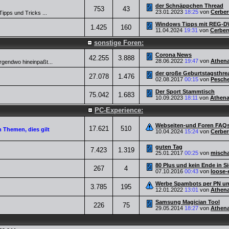
der Schnäppchen Thread
753
43
23.01.2023
18:25
von
Cerber
Tipps und Tricks ...
Windows Tipps mit REG-DW
1.425
160
11.04.2024
19:31
von
Cerber
sonstige Foren:
Corona News
42.255
3.888
28.06.2022
19:47
von
Athen
nirgendwo hineinpaßt...
der große Geburtstagsthre
27.078
1.476
02.08.2017
00:15
von
Pesche
Der Sport Stammtisch
75.042
1.683
10.09.2023
18:11
von
Athen
PC-Experience:
Webseiten-und Foren FAQs
17.621
510
 Themen, dies gilt
10.04.2024
15:24
von
Cerber
guten Tag
7.423
1.319
25.01.2017
00:25
von
mischa
80 Plus und kein Ende in Sic
267
4
07.10.2016
00:43
von
loose-
Werbe Spambots per PN und
3.785
195
12.01.2022
13:01
von
Athen
Samsung Magician Tool
226
75
29.05.2014
18:27
von
Athen