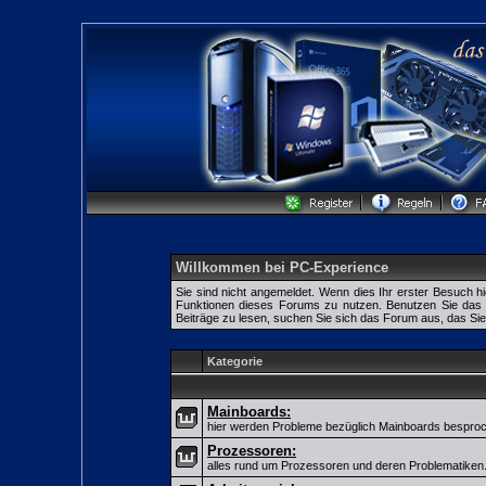
Willkommen bei PC-Experience
Sie sind nicht angemeldet. Wenn dies Ihr erster Besuch hie
Funktionen dieses Forums zu nutzen. Benutzen Sie da
Beiträge zu lesen, suchen Sie sich das Forum aus, das Sie i
Kategorie
Mainboards:
hier werden Probleme bezüglich Mainboards besproc
Prozessoren:
alles rund um Prozessoren und deren Problematiken.