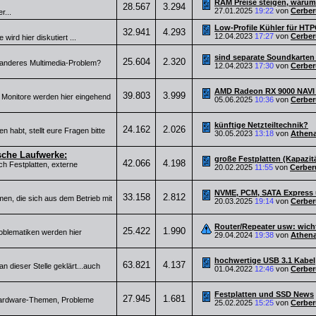
RAM Preise steigen, warum
28.567
3.294
27.01.2025
19:22
von
Cerber
r...
Low-Profile Kühler für HT
32.941
4.293
12.04.2023
17:27
von
Cerber
ird hier diskutiert ...
sind separate Soundkarten
25.604
2.320
n anderes Multimedia-Problem?
12.04.2023
17:30
von
Cerber
AMD Radeon RX 9000 NAVI 
39.803
3.999
Monitore werden hier eingehend
05.06.2025
10:36
von
Cerber
künftige Netzteiltechnik?
24.162
2.026
 habt, stellt eure Fragen bitte
30.05.2023
13:18
von
Athen
ische Laufwerke:
große Festplatten (Kapazit
42.066
4.198
ch Festplatten, externe
20.02.2025
11:55
von
Cerber
NVME, PCM, SATA Express 
33.158
2.812
men, die sich aus dem Betrieb mit
20.03.2025
19:14
von
Cerber
Router/Repeater usw: wich
25.422
1.990
oblematiken werden hier
29.04.2024
19:38
von
Athen
hochwertige USB 3.1 Kabel
63.821
4.137
an dieser Stelle geklärt...auch
01.04.2022
12:46
von
Cerber
Festplatten und SSD News
27.945
1.681
e Hardware-Themen, Probleme
25.02.2025
15:25
von
Cerber