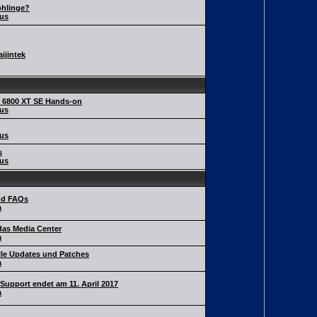
hlinge?
us
ijintek
X 6800 XT SE Hands-on
us
us
s
us
nd FAQs
a
das Media Center
a
lle Updates und Patches
a
 Support endet am 11. April 2017
a