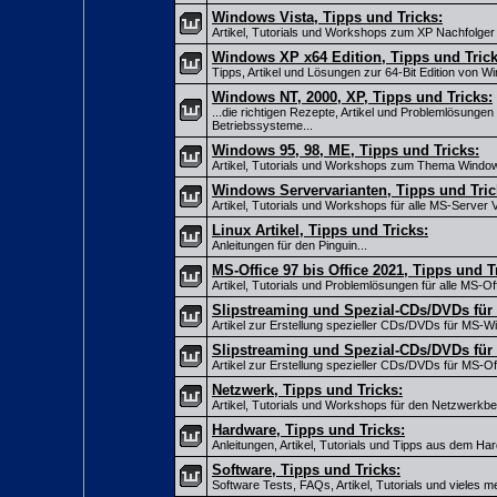
Windows Vista, Tipps und Tricks:
Artikel, Tutorials und Workshops zum XP Nachfolger 
Windows XP x64 Edition, Tipps und Trick
Tipps, Artikel und Lösungen zur 64-Bit Edition von W
Windows NT, 2000, XP, Tipps und Tricks:
...die richtigen Rezepte, Artikel und Problemlösungen
Betriebssysteme...
Windows 95, 98, ME, Tipps und Tricks:
Artikel, Tutorials und Workshops zum Thema Window
Windows Servervarianten, Tipps und Tric
Artikel, Tutorials und Workshops für alle MS-Server V
Linux Artikel, Tipps und Tricks:
Anleitungen für den Pinguin...
MS-Office 97 bis Office 2021, Tipps und T
Artikel, Tutorials und Problemlösungen für alle MS-Off
Slipstreaming und Spezial-CDs/DVDs fü
Artikel zur Erstellung spezieller CDs/DVDs für MS-W
Slipstreaming und Spezial-CDs/DVDs für 
Artikel zur Erstellung spezieller CDs/DVDs für MS-Off
Netzwerk, Tipps und Tricks:
Artikel, Tutorials und Workshops für den Netzwerkber
Hardware, Tipps und Tricks:
Anleitungen, Artikel, Tutorials und Tipps aus dem Ha
Software, Tipps und Tricks:
Software Tests, FAQs, Artikel, Tutorials und vieles me