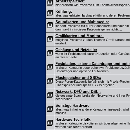
Arbeitsspeicher:
hier erörtern wir Probleme zum Thema Arbeitsspeiche
Kühlung:
alles was erhitzte Hardware kühlt und deren Probleme w
Soundkarten und Multimedia:
ihr habt Probleme mit eurer Soundkarte und/oder ei
dann seid ihr in dieser Kategorie genau richtig...
Grafikkarten und Monitore:
mögliche Probleme zu den Themen Grafikkarten und 
erörtert...
Gehäuse und Netzteile:
wenn ihr Probleme mit euren Netzteilen oder Gehäusen
an dieser Stelle...
Festplatten, externe Datenträger und opt
In dieser Kategorie besprechen wir Probleme bezügli
Datenträger und optische Laufwerken...
Flashspeicher und SSDs:
Diese Foren-Kategorie befaßt sich mit Praxis-Proble
Flashspeicher und speziell SSDs ergeben...
Netzwerk, DFÜ und DSL :
die gesamte Spannbreite der Netzwerke und ihrer Pr
besprochen...
Sonstige Hardware:
alles, was in keine andere Kategorie hineinpaßt, wird 
mobiles
Hardware Tech-Talk:
In dieser Kategorie diskutieren wir über allgemein
werden hier
nicht
erörtert...