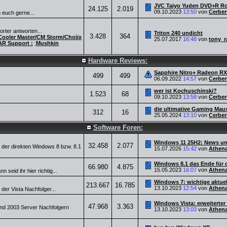
JVC Taiyo Yuden DVD+R Ro
24.125
2.019
09.10.2023
13:50
von
Cerber
 euch gerne...
rter antworten...
Triton 240 undicht
3.428
364
Cooler Master/CM Storm/Choiix
25.07.2017
16:48
von
tony_ra
 Support :
;
Mushkin
Hardware Reviews:
Sapphire Nitro+ Radeon R
499
499
06.09.2022
14:57
von
Cerber
wer ist Kochuschinski?
1.523
68
09.10.2023
13:58
von
Cerber
die ultimative Gaming Mau
312
16
25.05.2024
13:10
von
Cerber
Software Foren:
Windows 11 25H2: News u
32.458
2.077
e der direkten Windows 8 bzw. 8.1
15.07.2026
15:42
von
Athen
Windows 8.1 das Ende für 
66.980
4.875
15.05.2023
16:07
von
Athen
seid ihr hier richtig...
Windows 7: wichtige aktue
213.667
16.785
13.10.2023
12:54
von
Athen
 der Vista Nachfolger...
Windows Vista: erweiterter
47.968
3.363
nd 2003 Server Nachfolgern
13.10.2023
13:03
von
Athen