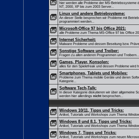
hier werden alle Probleme der MS-Betriebssysteme d
NT, 2000, XP bis zum 2003 Server...
Linux und andere Betriebsysteme:
An dieser Stelle besprechen wir Probleme mit Betrie
programmiert werden...
Microsoft-Office 97 bis Office 2021:
alle Probleme zum Thema MS-Office 97 bis Office 20
Internet Sicherheit:
Malware Probleme und dessen Beseitung bzw. Prävent
Sonstige Software und Treiber:
Fragen zu allen anderen Programmen und Treibern..
Games, Player, Konsolen:
alles für den Spielefreak und dessen Probleme wird hie
Smartphones, Tablets und Mobiles:
Probleme zum Thema mobile Geräte und deren Softw
Kategorie...
Software Tech-Talk:
In dieser Kategorie diskutieren wir über allgemeine
werden hier allerdings
nicht
besprochen...
Windows 10/11, Tipps und Tricks:
Artikel, Tutorials und Workshops zum Thema Window
Windows 8 und 8.1, Tipps und Tricks:
Artikel, Tutorials und Workshops zum Thema Windows
Windows 7, Tipps und Tricks:
Artikel, Tutorials und Workshops zum neuen Microsof