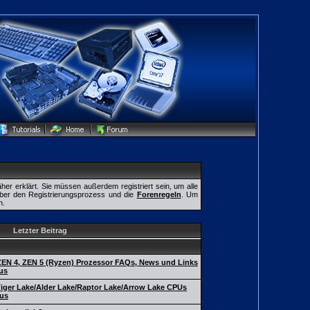
er erklärt. Sie müssen außerdem registriert sein, um alle
über den Registrierungsprozess und die
Forenregeln
. Um
n.
Letzter Beitrag
ZEN 4, ZEN 5 (Ryzen) Prozessor FAQs, News und Links
us
Tiger Lake/Alder Lake/Raptor Lake/Arrow Lake CPUs
us