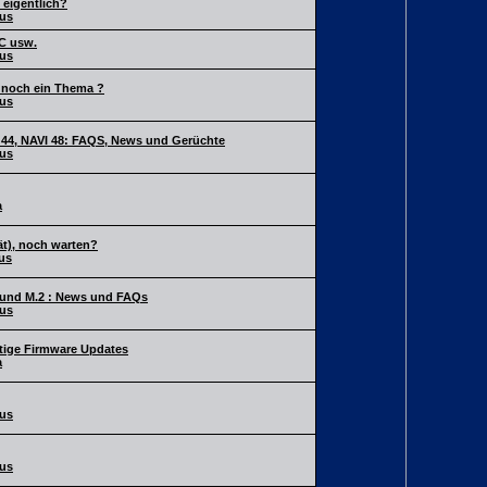
 eigentlich?
us
PC usw.
us
 noch ein Thema ?
us
44, NAVI 48: FAQS, News und Gerüchte
us
a
ät), noch warten?
us
und M.2 : News und FAQs
us
tige Firmware Updates
a
us
us