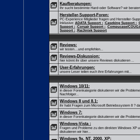
Kaufberatungen:
Ihr sucht bestimmte Hard-oder Software? wir beraten
Hersteller-Support-Foren:
PC-Experience Mitglieder fragen und Hersteller-Suppo
Inklusive:
ADATA Support :
;
Caseking Support :
;
Support :
;
Corsair Support :
;
Compucase/COUGAR
Support :
;
RaiJintek Support
Reviews:
wir testen....und empfehlen...
Reviews-Diskussion:
hier könnt ihr über unsere Reviews diskutieren ...
User-Erfahrungen:
unsere Leser teilen euch ihre Erfahrungen mit...
Windows 10/11:
in dieser Forenkategorie diskutieren wir die Problem
Nachfolger...
Windows 8 und 8.1:
ihr habt Fragen zum Microsoft Betriebssystem 8 ? dann 
Windows 7:
in dieser Forenkategorie diskutieren wir die Probleme
Windows-Vista :
Fragen und Probleme zu den direkten Windows XP u
diskutieren wir hier...
Windows 9x, NT, 2000, XP: