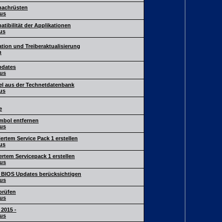
 nachrüsten
us
ibilität der Applikationen
us
ation und Treiberaktualisierung
n
pdates
us
kel aus der Technetdatenbank
us
e
mbol entfernen
us
ertem Service Pack 1 erstellen
us
ertem Servicepack 1 erstellen
us
 BIOS Updates berücksichtigen
us
prüfen
us
2015 -
us