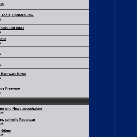
us
 Tools, Updates usw.
a
Tools und Infos
a
olle
a
a
a
e Hardware News
a
ige Freeware
a
ung und News ausschalten
us
e, schnelle Reparatur
us
größern
us