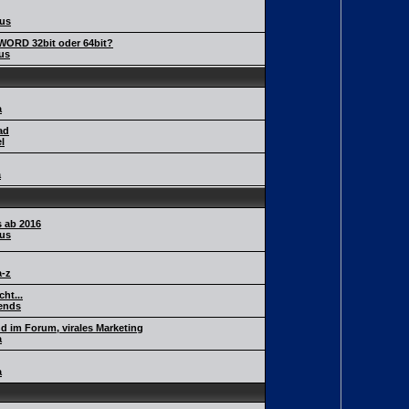
us
ORD 32bit oder 64bit?
us
a
ad
l
a
 ab 2016
us
-z
ht...
ends
 im Forum, virales Marketing
a
a