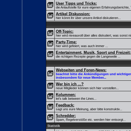
User Tipps und Tricks:
die Anlaufstelle für eure eigenen Erfahrungsberichte, 
Artikel Diskussion:
hier könnt ihr über unsere Artikel diskutieren...
Off-Topic:
hier wird niveauvoll über alles diskutiert, was sonst 
Party-Time:
hier wird gefeiert, was auch immer ...
Entertainment, Musik, Sport und Freizeit:
die richtigen Rezepte gegen die Langeweile ...
Webseiten und Foren-News:
beachtet bitte die Ankündigungen und wichtigen
insbesondere für neue Member...
Wer bin ich ...?
neue Mitglieder können sich hier vorstellen...
Kolumnen:
let's talk between the Lines...
Feedback:
sagt uns eure Meinung, aber bitte konstruktiv...
Schredder:
Spam, Regelverstöße etc. werden hier entsorgt...
Statistik