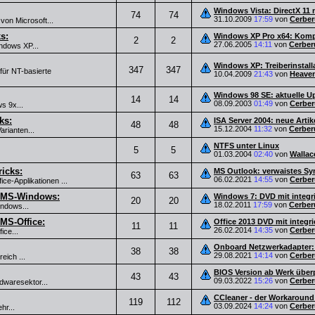
Windows Vista: DirectX 11
74
74
31.10.2009
17:59
von
Cerber
von Microsoft...
s:
Windows XP Pro x64: Kompat
2
2
27.06.2005
14:11
von
Cerber
indows XP...
Windows XP: Treiberinstall
347
347
 für NT-basierte
10.04.2009
21:43
von
Heave
Windows 98 SE: aktuelle U
14
14
08.09.2003
01:49
von
Cerber
s 9x...
ks:
ISA Server 2004: neue Arti
48
48
15.12.2004
11:32
von
Cerber
arianten...
NTFS unter Linux
5
5
01.03.2004
02:40
von
Wallac
ricks:
MS Outlook: verwaistes Sy
63
63
06.02.2021
14:55
von
Cerber
ice-Applikationen ...
r MS-Windows:
Windows 7: DVD mit integri
20
20
18.02.2011
17:59
von
Cerber
indows...
MS-Office:
Office 2013 DVD mit integri
11
11
26.02.2014
14:35
von
Cerber
ice...
Onboard Netzwerkadapter:
38
38
29.08.2021
14:14
von
Cerber
eich ...
BIOS Version ab Werk über
43
43
09.03.2022
15:26
von
Cerber
rdwaresektor...
CCleaner - der Workaround 
119
112
03.09.2024
14:24
von
Cerber
hr...