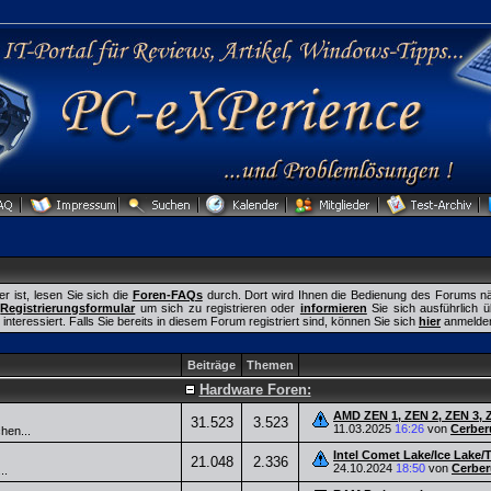
r ist, lesen Sie sich die
Foren-FAQs
durch. Dort wird Ihnen die Bedienung des Forums näh
s
Registrierungsformular
um sich zu registrieren oder
informieren
Sie sich ausführlich 
nteressiert. Falls Sie bereits in diesem Forum registriert sind, können Sie sich
hier
anmelde
Beiträge
Themen
Hardware Foren:
AMD ZEN 1, ZEN 2, ZEN 3, 
31.523
3.523
11.03.2025
16:26
von
Cerber
hen...
Intel Comet Lake/Ice Lake/
21.048
2.336
24.10.2024
18:50
von
Cerber
..