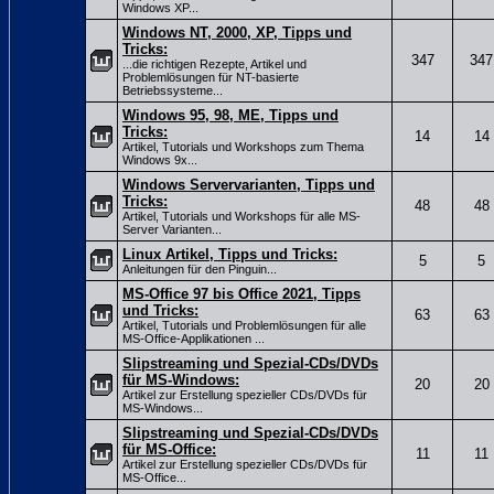
Windows XP...
Windows NT, 2000, XP, Tipps und
Tricks:
347
347
...die richtigen Rezepte, Artikel und
Problemlösungen für NT-basierte
Betriebssysteme...
Windows 95, 98, ME, Tipps und
Tricks:
14
14
Artikel, Tutorials und Workshops zum Thema
Windows 9x...
Windows Servervarianten, Tipps und
Tricks:
48
48
Artikel, Tutorials und Workshops für alle MS-
Server Varianten...
Linux Artikel, Tipps und Tricks:
5
5
Anleitungen für den Pinguin...
MS-Office 97 bis Office 2021, Tipps
und Tricks:
63
63
Artikel, Tutorials und Problemlösungen für alle
MS-Office-Applikationen ...
Slipstreaming und Spezial-CDs/DVDs
für MS-Windows:
20
20
Artikel zur Erstellung spezieller CDs/DVDs für
MS-Windows...
Slipstreaming und Spezial-CDs/DVDs
für MS-Office:
11
11
Artikel zur Erstellung spezieller CDs/DVDs für
MS-Office...