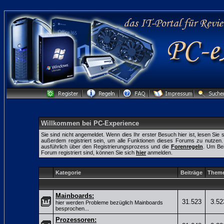
Willkommen bei PC-Experience
Sie sind nicht angemeldet. Wenn dies Ihr erster Besuch hier ist, lesen Sie 
außerdem registriert sein, um alle Funktionen dieses Forums zu nutze
ausführlich über den Registrierungsprozess und die
Forenregeln
. Um Bei
Forum registriert sind, können Sie sich
hier
anmelden.
Kategorie
Beiträge
Them
Mainboards:
31.523
3.52
hier werden Probleme bezüglich Mainboards
besprochen...
Prozessoren: