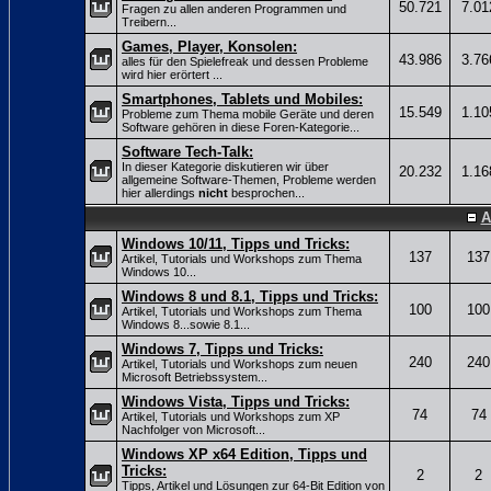
50.721
7.01
Fragen zu allen anderen Programmen und
Treibern...
Games, Player, Konsolen:
43.986
3.76
alles für den Spielefreak und dessen Probleme
wird hier erörtert ...
Smartphones, Tablets und Mobiles:
15.549
1.10
Probleme zum Thema mobile Geräte und deren
Software gehören in diese Foren-Kategorie...
Software Tech-Talk:
In dieser Kategorie diskutieren wir über
20.232
1.16
allgemeine Software-Themen, Probleme werden
hier allerdings
nicht
besprochen...
A
Windows 10/11, Tipps und Tricks:
137
137
Artikel, Tutorials und Workshops zum Thema
Windows 10...
Windows 8 und 8.1, Tipps und Tricks:
100
100
Artikel, Tutorials und Workshops zum Thema
Windows 8...sowie 8.1...
Windows 7, Tipps und Tricks:
240
240
Artikel, Tutorials und Workshops zum neuen
Microsoft Betriebssystem...
Windows Vista, Tipps und Tricks:
74
74
Artikel, Tutorials und Workshops zum XP
Nachfolger von Microsoft...
Windows XP x64 Edition, Tipps und
Tricks:
2
2
Tipps, Artikel und Lösungen zur 64-Bit Edition von