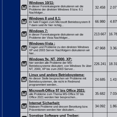
Windows 10/11:
in dieser Forenkategorie diskutieren wir die
32.458
2.07
Probleme der direkten Windows 8 bzw. 8.1
Nachfolger...
Windows 8 und 8.1:
66.980
4.87
ihr habt Fragen zum Microsoft Betriebssystem 8
? dann seid ihr hier richtig...
Windows 7:
213.667
16.7
in dieser Forenkategorie diskutieren wir die
Probleme der Vista Nachfolger...
Windows-Vista :
Fragen und Probleme zu den direkten Windows
47.968
3.36
XP und 2003 Server Nachfolgern diskutieren wir
hier...
Windows 9x, NT, 2000, XP:
hier werden alle Probleme der MS-
226.241
18.3
Betriebssysteme diskutiert, von Windows 9x über
NT, 2000, XP bis zum 2003 Server...
Linux und andere Betriebsysteme:
An dieser Stelle besprechen wir Probleme mit
24.685
1.41
Betriebssystemen, die nicht in Redmond
programmiert werden...
Microsoft-Office 97 bis Office 2021:
35.682
7.03
alle Probleme zum Thema MS-Office 97 bis
Office 2021 werden hier besprochen...
Internet Sicherheit:
34.092
1.86
Malware Probleme und dessen Beseitung bzw.
Präventionen werden hier diskutiert...
Sonstige Software und Treiber: