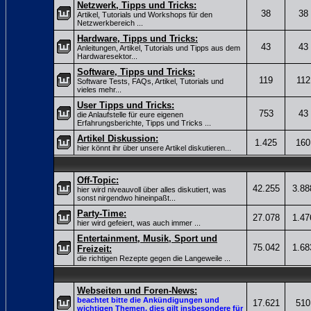
Netzwerk, Tipps und Tricks:
38
38
Artikel, Tutorials und Workshops für den
Netzwerkbereich ...
Hardware, Tipps und Tricks:
43
43
Anleitungen, Artikel, Tutorials und Tipps aus dem
Hardwaresektor...
Software, Tipps und Tricks:
119
112
Software Tests, FAQs, Artikel, Tutorials und
vieles mehr...
User Tipps und Tricks:
753
43
die Anlaufstelle für eure eigenen
Erfahrungsberichte, Tipps und Tricks ...
Artikel Diskussion:
1.425
160
hier könnt ihr über unsere Artikel diskutieren...
Off-Topic:
42.255
3.88
hier wird niveauvoll über alles diskutiert, was
sonst nirgendwo hineinpaßt...
Party-Time:
27.078
1.47
hier wird gefeiert, was auch immer ...
Entertainment, Musik, Sport und
75.042
1.68
Freizeit:
die richtigen Rezepte gegen die Langeweile ...
Webseiten und Foren-News:
beachtet bitte die Ankündigungen und
17.621
510
wichtigen Themen, dies gilt insbesondere für