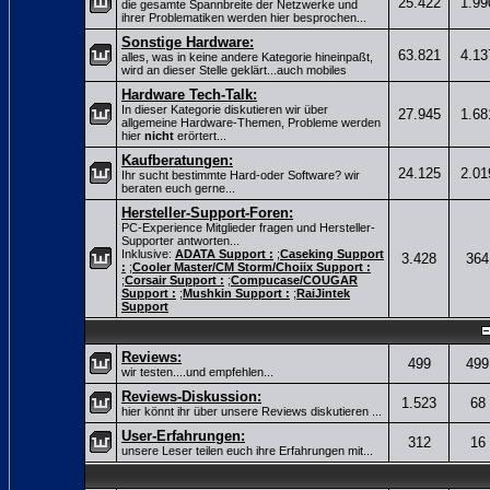
25.422
1.99
die gesamte Spannbreite der Netzwerke und
ihrer Problematiken werden hier besprochen...
Sonstige Hardware:
63.821
4.13
alles, was in keine andere Kategorie hineinpaßt,
wird an dieser Stelle geklärt...auch mobiles
Hardware Tech-Talk:
In dieser Kategorie diskutieren wir über
27.945
1.68
allgemeine Hardware-Themen, Probleme werden
hier
nicht
erörtert...
Kaufberatungen:
24.125
2.01
Ihr sucht bestimmte Hard-oder Software? wir
beraten euch gerne...
Hersteller-Support-Foren:
PC-Experience Mitglieder fragen und Hersteller-
Supporter antworten...
Inklusive:
ADATA Support :
;
Caseking Support
3.428
364
:
;
Cooler Master/CM Storm/Choiix Support :
;
Corsair Support :
;
Compucase/COUGAR
Support :
;
Mushkin Support :
;
RaiJintek
Support
Reviews:
499
499
wir testen....und empfehlen...
Reviews-Diskussion:
1.523
68
hier könnt ihr über unsere Reviews diskutieren ...
User-Erfahrungen:
312
16
unsere Leser teilen euch ihre Erfahrungen mit...