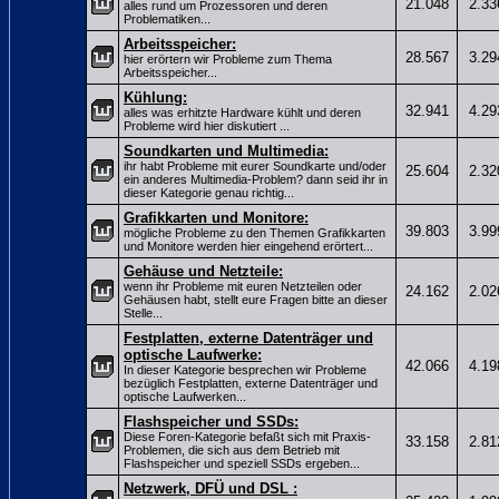
21.048
2.33
alles rund um Prozessoren und deren
Problematiken...
Arbeitsspeicher:
28.567
3.29
hier erörtern wir Probleme zum Thema
Arbeitsspeicher...
Kühlung:
32.941
4.29
alles was erhitzte Hardware kühlt und deren
Probleme wird hier diskutiert ...
Soundkarten und Multimedia:
ihr habt Probleme mit eurer Soundkarte und/oder
25.604
2.32
ein anderes Multimedia-Problem? dann seid ihr in
dieser Kategorie genau richtig...
Grafikkarten und Monitore:
39.803
3.99
mögliche Probleme zu den Themen Grafikkarten
und Monitore werden hier eingehend erörtert...
Gehäuse und Netzteile:
wenn ihr Probleme mit euren Netzteilen oder
24.162
2.02
Gehäusen habt, stellt eure Fragen bitte an dieser
Stelle...
Festplatten, externe Datenträger und
optische Laufwerke:
42.066
4.19
In dieser Kategorie besprechen wir Probleme
bezüglich Festplatten, externe Datenträger und
optische Laufwerken...
Flashspeicher und SSDs:
Diese Foren-Kategorie befaßt sich mit Praxis-
33.158
2.81
Problemen, die sich aus dem Betrieb mit
Flashspeicher und speziell SSDs ergeben...
Netzwerk, DFÜ und DSL :