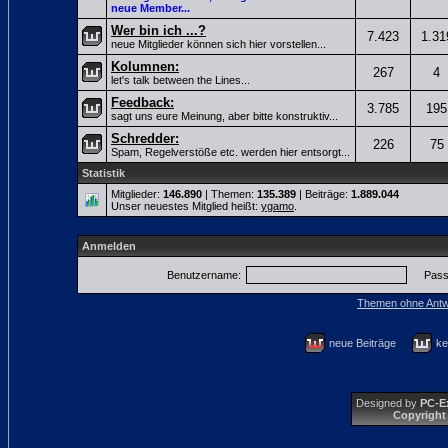
neue Member...
Wer bin ich ...?
7.423
1.31
neue Mitglieder können sich hier vorstellen...
Kolumnen:
267
4
let's talk between the Lines...
Feedback:
3.785
195
sagt uns eure Meinung, aber bitte konstruktiv...
Schredder:
226
75
Spam, Regelverstöße etc. werden hier entsorgt...
Statistik
Mitglieder:
146.890
| Themen:
135.389
| Beiträge:
1.889.044
Unser neuestes Mitglied heißt:
ygamo
.
Anmelden
Benutzername:
Pass
Themen ohne Antw
neue Beiträge
ke
Designed by
PC-E
Copyright 