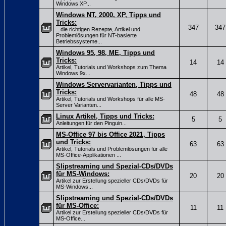
Windows XP...
Windows NT, 2000, XP, Tipps und
Tricks:
347
347
...die richtigen Rezepte, Artikel und
Problemlösungen für NT-basierte
Betriebssysteme...
Windows 95, 98, ME, Tipps und
Tricks:
14
14
Artikel, Tutorials und Workshops zum Thema
Windows 9x...
Windows Servervarianten, Tipps und
Tricks:
48
48
Artikel, Tutorials und Workshops für alle MS-
Server Varianten...
Linux Artikel, Tipps und Tricks:
5
5
Anleitungen für den Pinguin...
MS-Office 97 bis Office 2021, Tipps
und Tricks:
63
63
Artikel, Tutorials und Problemlösungen für alle
MS-Office-Applikationen ...
Slipstreaming und Spezial-CDs/DVDs
für MS-Windows:
20
20
Artikel zur Erstellung spezieller CDs/DVDs für
MS-Windows...
Slipstreaming und Spezial-CDs/DVDs
für MS-Office:
11
11
Artikel zur Erstellung spezieller CDs/DVDs für
MS-Office...