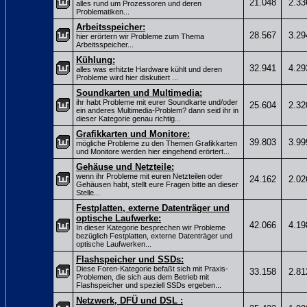
21.048
2.33
alles rund um Prozessoren und deren
Problematiken...
Arbeitsspeicher:
28.567
3.29
hier erörtern wir Probleme zum Thema
Arbeitsspeicher...
Kühlung:
32.941
4.29
alles was erhitzte Hardware kühlt und deren
Probleme wird hier diskutiert ...
Soundkarten und Multimedia:
ihr habt Probleme mit eurer Soundkarte und/oder
25.604
2.32
ein anderes Multimedia-Problem? dann seid ihr in
dieser Kategorie genau richtig...
Grafikkarten und Monitore:
39.803
3.99
mögliche Probleme zu den Themen Grafikkarten
und Monitore werden hier eingehend erörtert...
Gehäuse und Netzteile:
wenn ihr Probleme mit euren Netzteilen oder
24.162
2.02
Gehäusen habt, stellt eure Fragen bitte an dieser
Stelle...
Festplatten, externe Datenträger und
optische Laufwerke:
42.066
4.19
In dieser Kategorie besprechen wir Probleme
bezüglich Festplatten, externe Datenträger und
optische Laufwerken...
Flashspeicher und SSDs:
Diese Foren-Kategorie befaßt sich mit Praxis-
33.158
2.81
Problemen, die sich aus dem Betrieb mit
Flashspeicher und speziell SSDs ergeben...
Netzwerk, DFÜ und DSL :