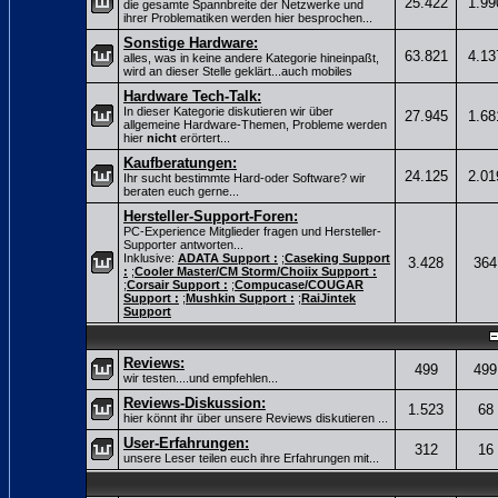
25.422
1.99
die gesamte Spannbreite der Netzwerke und
ihrer Problematiken werden hier besprochen...
Sonstige Hardware:
63.821
4.13
alles, was in keine andere Kategorie hineinpaßt,
wird an dieser Stelle geklärt...auch mobiles
Hardware Tech-Talk:
In dieser Kategorie diskutieren wir über
27.945
1.68
allgemeine Hardware-Themen, Probleme werden
hier
nicht
erörtert...
Kaufberatungen:
24.125
2.01
Ihr sucht bestimmte Hard-oder Software? wir
beraten euch gerne...
Hersteller-Support-Foren:
PC-Experience Mitglieder fragen und Hersteller-
Supporter antworten...
Inklusive:
ADATA Support :
;
Caseking Support
3.428
364
:
;
Cooler Master/CM Storm/Choiix Support :
;
Corsair Support :
;
Compucase/COUGAR
Support :
;
Mushkin Support :
;
RaiJintek
Support
Reviews:
499
499
wir testen....und empfehlen...
Reviews-Diskussion:
1.523
68
hier könnt ihr über unsere Reviews diskutieren ...
User-Erfahrungen:
312
16
unsere Leser teilen euch ihre Erfahrungen mit...