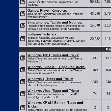
50.721
7.01
Fragen zu allen anderen Programmen und
Treibern...
Games, Player, Konsolen:
43.986
3.76
alles für den Spielefreak und dessen Probleme
wird hier erörtert ...
Smartphones, Tablets und Mobiles:
15.549
1.10
Probleme zum Thema mobile Geräte und deren
Software gehören in diese Foren-Kategorie...
Software Tech-Talk:
In dieser Kategorie diskutieren wir über
20.232
1.16
allgemeine Software-Themen, Probleme werden
hier allerdings
nicht
besprochen...
A
Windows 10/11, Tipps und Tricks:
137
137
Artikel, Tutorials und Workshops zum Thema
Windows 10...
Windows 8 und 8.1, Tipps und Tricks:
100
100
Artikel, Tutorials und Workshops zum Thema
Windows 8...sowie 8.1...
Windows 7, Tipps und Tricks:
240
240
Artikel, Tutorials und Workshops zum neuen
Microsoft Betriebssystem...
Windows Vista, Tipps und Tricks:
74
74
Artikel, Tutorials und Workshops zum XP
Nachfolger von Microsoft...
Windows XP x64 Edition, Tipps und
Tricks:
2
2
Tipps, Artikel und Lösungen zur 64-Bit Edition von