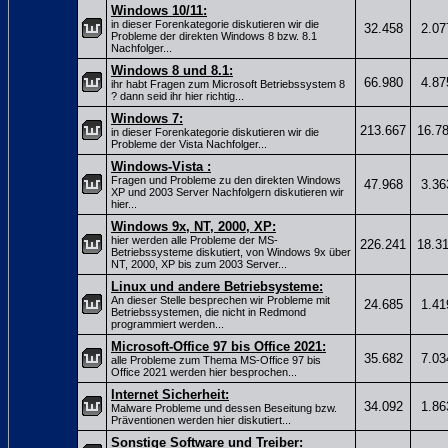
Windows 10/11:
in dieser Forenkategorie diskutieren wir die
32.458
2.07
Probleme der direkten Windows 8 bzw. 8.1
Nachfolger...
Windows 8 und 8.1:
66.980
4.87
ihr habt Fragen zum Microsoft Betriebssystem 8
? dann seid ihr hier richtig...
Windows 7:
213.667
16.7
in dieser Forenkategorie diskutieren wir die
Probleme der Vista Nachfolger...
Windows-Vista :
Fragen und Probleme zu den direkten Windows
47.968
3.36
XP und 2003 Server Nachfolgern diskutieren wir
hier...
Windows 9x, NT, 2000, XP:
hier werden alle Probleme der MS-
226.241
18.3
Betriebssysteme diskutiert, von Windows 9x über
NT, 2000, XP bis zum 2003 Server...
Linux und andere Betriebsysteme:
An dieser Stelle besprechen wir Probleme mit
24.685
1.41
Betriebssystemen, die nicht in Redmond
programmiert werden...
Microsoft-Office 97 bis Office 2021:
35.682
7.03
alle Probleme zum Thema MS-Office 97 bis
Office 2021 werden hier besprochen...
Internet Sicherheit:
34.092
1.86
Malware Probleme und dessen Beseitung bzw.
Präventionen werden hier diskutiert...
Sonstige Software und Treiber: