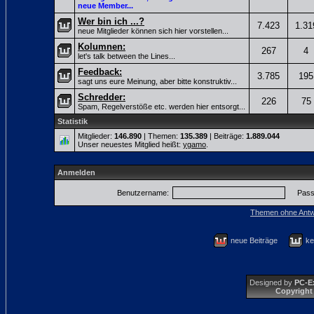
neue Member...
Wer bin ich ...?
7.423
1.31
neue Mitglieder können sich hier vorstellen...
Kolumnen:
267
4
let's talk between the Lines...
Feedback:
3.785
195
sagt uns eure Meinung, aber bitte konstruktiv...
Schredder:
226
75
Spam, Regelverstöße etc. werden hier entsorgt...
Statistik
Mitglieder:
146.890
| Themen:
135.389
| Beiträge:
1.889.044
Unser neuestes Mitglied heißt:
ygamo
.
Anmelden
Benutzername:
Pass
Themen ohne Antw
neue Beiträge
ke
Designed by
PC-E
Copyright 