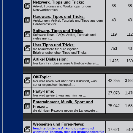
Netzwerk, Tipps und Tricks:
38
38
Artikel, Tutorials und Workshops für den
Netzwerkbereich ...
Hardware, Tipps und Tricks:
43
43
Anleitungen, Artikel, Tutorials und Tipps aus dem
Hardwaresektor...
Software, Tipps und Tricks:
119
112
Software Tests, FAQs, Artikel, Tutorials und
vieles mehr...
User Tipps und Tricks:
753
43
die Anlaufstelle für eure eigenen
Erfahrungsberichte, Tipps und Tricks ...
Artikel Diskussion:
1.425
160
hier könnt ihr über unsere Artikel diskutieren...
Off-Topic:
42.255
3.88
hier wird niveauvoll über alles diskutiert, was
sonst nirgendwo hineinpaßt...
Party-Time:
27.078
1.47
hier wird gefeiert, was auch immer ...
Entertainment, Musik, Sport und
75.042
1.68
Freizeit:
die richtigen Rezepte gegen die Langeweile ...
Webseiten und Foren-News:
beachtet bitte die Ankündigungen und
17.621
510
wichtigen Themen, dies gilt insbesondere für