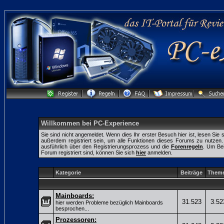
Willkommen bei PC-Experience
Sie sind nicht angemeldet. Wenn dies Ihr erster Besuch hier ist, lesen Sie 
außerdem registriert sein, um alle Funktionen dieses Forums zu nutze
ausführlich über den Registrierungsprozess und die
Forenregeln
. Um Bei
Forum registriert sind, können Sie sich
hier
anmelden.
Kategorie
Beiträge
Them
Mainboards:
31.523
3.52
hier werden Probleme bezüglich Mainboards
besprochen...
Prozessoren: