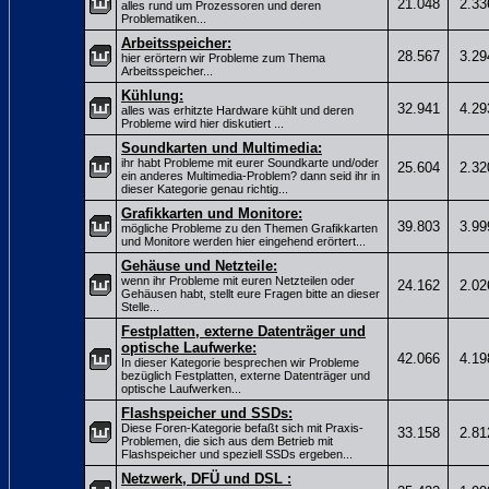
21.048
2.33
alles rund um Prozessoren und deren
Problematiken...
Arbeitsspeicher:
28.567
3.29
hier erörtern wir Probleme zum Thema
Arbeitsspeicher...
Kühlung:
32.941
4.29
alles was erhitzte Hardware kühlt und deren
Probleme wird hier diskutiert ...
Soundkarten und Multimedia:
ihr habt Probleme mit eurer Soundkarte und/oder
25.604
2.32
ein anderes Multimedia-Problem? dann seid ihr in
dieser Kategorie genau richtig...
Grafikkarten und Monitore:
39.803
3.99
mögliche Probleme zu den Themen Grafikkarten
und Monitore werden hier eingehend erörtert...
Gehäuse und Netzteile:
wenn ihr Probleme mit euren Netzteilen oder
24.162
2.02
Gehäusen habt, stellt eure Fragen bitte an dieser
Stelle...
Festplatten, externe Datenträger und
optische Laufwerke:
42.066
4.19
In dieser Kategorie besprechen wir Probleme
bezüglich Festplatten, externe Datenträger und
optische Laufwerken...
Flashspeicher und SSDs:
Diese Foren-Kategorie befaßt sich mit Praxis-
33.158
2.81
Problemen, die sich aus dem Betrieb mit
Flashspeicher und speziell SSDs ergeben...
Netzwerk, DFÜ und DSL :