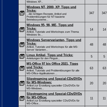
Windows XP...
Windows NT, 2000, XP, Tipps und
Tricks:
347
347
...die richtigen Rezepte, Artikel und
Problemlösungen für NT-basierte
Betriebssysteme...
Windows 95, 98, ME, Tipps und
Tricks:
14
14
Artikel, Tutorials und Workshops zum Thema
Windows 9x...
Windows Servervarianten, Tipps und
Tricks:
48
48
Artikel, Tutorials und Workshops für alle MS-
Server Varianten...
Linux Artikel, Tipps und Tricks:
5
5
Anleitungen für den Pinguin...
MS-Office 97 bis Office 2021, Tipps
und Tricks:
63
63
Artikel, Tutorials und Problemlösungen für alle
MS-Office-Applikationen ...
Slipstreaming und Spezial-CDs/DVDs
für MS-Windows:
20
20
Artikel zur Erstellung spezieller CDs/DVDs für
MS-Windows...
Slipstreaming und Spezial-CDs/DVDs
für MS-Office:
11
11
Artikel zur Erstellung spezieller CDs/DVDs für
MS-Office...