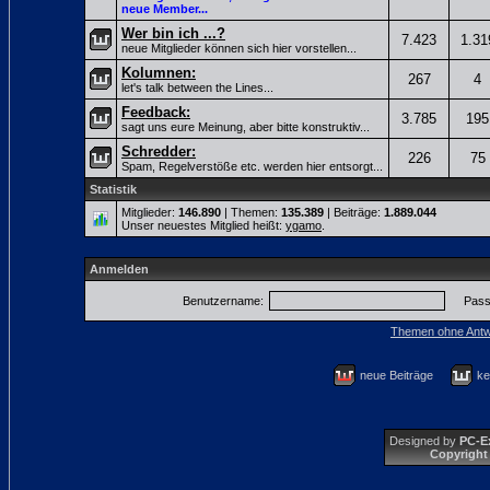
neue Member...
Wer bin ich ...?
7.423
1.31
neue Mitglieder können sich hier vorstellen...
Kolumnen:
267
4
let's talk between the Lines...
Feedback:
3.785
195
sagt uns eure Meinung, aber bitte konstruktiv...
Schredder:
226
75
Spam, Regelverstöße etc. werden hier entsorgt...
Statistik
Mitglieder:
146.890
| Themen:
135.389
| Beiträge:
1.889.044
Unser neuestes Mitglied heißt:
ygamo
.
Anmelden
Benutzername:
Pass
Themen ohne Antw
neue Beiträge
ke
Designed by
PC-E
Copyright 