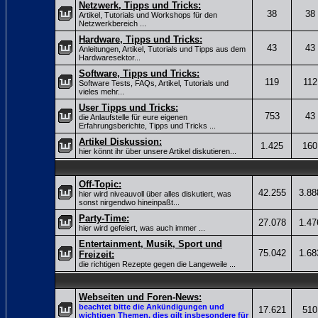
Netzwerk, Tipps und Tricks:
38
38
Artikel, Tutorials und Workshops für den
Netzwerkbereich ...
Hardware, Tipps und Tricks:
43
43
Anleitungen, Artikel, Tutorials und Tipps aus dem
Hardwaresektor...
Software, Tipps und Tricks:
119
112
Software Tests, FAQs, Artikel, Tutorials und
vieles mehr...
User Tipps und Tricks:
753
43
die Anlaufstelle für eure eigenen
Erfahrungsberichte, Tipps und Tricks ...
Artikel Diskussion:
1.425
160
hier könnt ihr über unsere Artikel diskutieren...
Off-Topic:
42.255
3.88
hier wird niveauvoll über alles diskutiert, was
sonst nirgendwo hineinpaßt...
Party-Time:
27.078
1.47
hier wird gefeiert, was auch immer ...
Entertainment, Musik, Sport und
75.042
1.68
Freizeit:
die richtigen Rezepte gegen die Langeweile ...
Webseiten und Foren-News:
beachtet bitte die Ankündigungen und
17.621
510
wichtigen Themen, dies gilt insbesondere für