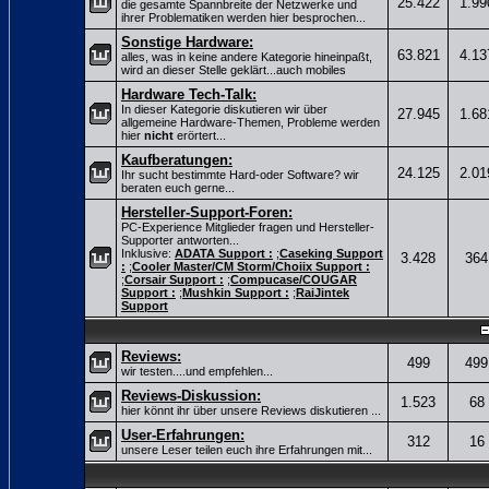
25.422
1.99
die gesamte Spannbreite der Netzwerke und
ihrer Problematiken werden hier besprochen...
Sonstige Hardware:
63.821
4.13
alles, was in keine andere Kategorie hineinpaßt,
wird an dieser Stelle geklärt...auch mobiles
Hardware Tech-Talk:
In dieser Kategorie diskutieren wir über
27.945
1.68
allgemeine Hardware-Themen, Probleme werden
hier
nicht
erörtert...
Kaufberatungen:
24.125
2.01
Ihr sucht bestimmte Hard-oder Software? wir
beraten euch gerne...
Hersteller-Support-Foren:
PC-Experience Mitglieder fragen und Hersteller-
Supporter antworten...
Inklusive:
ADATA Support :
;
Caseking Support
3.428
364
:
;
Cooler Master/CM Storm/Choiix Support :
;
Corsair Support :
;
Compucase/COUGAR
Support :
;
Mushkin Support :
;
RaiJintek
Support
Reviews:
499
499
wir testen....und empfehlen...
Reviews-Diskussion:
1.523
68
hier könnt ihr über unsere Reviews diskutieren ...
User-Erfahrungen:
312
16
unsere Leser teilen euch ihre Erfahrungen mit...