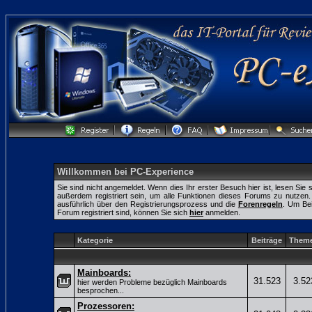
Willkommen bei PC-Experience
Sie sind nicht angemeldet. Wenn dies Ihr erster Besuch hier ist, lesen Sie 
außerdem registriert sein, um alle Funktionen dieses Forums zu nutze
ausführlich über den Registrierungsprozess und die
Forenregeln
. Um Bei
Forum registriert sind, können Sie sich
hier
anmelden.
Kategorie
Beiträge
Them
Mainboards:
31.523
3.52
hier werden Probleme bezüglich Mainboards
besprochen...
Prozessoren: