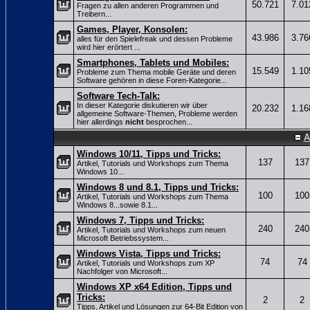
50.721
7.01
Fragen zu allen anderen Programmen und
Treibern...
Games, Player, Konsolen:
43.986
3.76
alles für den Spielefreak und dessen Probleme
wird hier erörtert ...
Smartphones, Tablets und Mobiles:
15.549
1.10
Probleme zum Thema mobile Geräte und deren
Software gehören in diese Foren-Kategorie...
Software Tech-Talk:
In dieser Kategorie diskutieren wir über
20.232
1.16
allgemeine Software-Themen, Probleme werden
hier allerdings
nicht
besprochen...
A
Windows 10/11, Tipps und Tricks:
137
137
Artikel, Tutorials und Workshops zum Thema
Windows 10...
Windows 8 und 8.1, Tipps und Tricks:
100
100
Artikel, Tutorials und Workshops zum Thema
Windows 8...sowie 8.1...
Windows 7, Tipps und Tricks:
240
240
Artikel, Tutorials und Workshops zum neuen
Microsoft Betriebssystem...
Windows Vista, Tipps und Tricks:
74
74
Artikel, Tutorials und Workshops zum XP
Nachfolger von Microsoft...
Windows XP x64 Edition, Tipps und
Tricks:
2
2
Tipps, Artikel und Lösungen zur 64-Bit Edition von