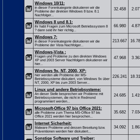
Windows 10/11:
in dieser Forenkategorie diskutieren wir die
32.458
2.07
Probleme der direkten Windows 8 bzw. 8.1
Nachfolger...
Windows 8 und 8.1:
66.980
4.87
ihr habt Fragen zum Microsoft Betriebssystem 8
? dann seid ihr hier richtig...
Windows 7:
213.667
16.7
in dieser Forenkategorie diskutieren wir die
Probleme der Vista Nachfolger...
Windows-Vista :
Fragen und Probleme zu den direkten Windows
47.968
3.36
XP und 2003 Server Nachfolgern diskutieren wir
hier...
Windows 9x, NT, 2000, XP:
hier werden alle Probleme der MS-
226.241
18.3
Betriebssysteme diskutiert, von Windows 9x über
NT, 2000, XP bis zum 2003 Server...
Linux und andere Betriebsysteme:
An dieser Stelle besprechen wir Probleme mit
24.685
1.41
Betriebssystemen, die nicht in Redmond
programmiert werden...
Microsoft-Office 97 bis Office 2021:
35.682
7.03
alle Probleme zum Thema MS-Office 97 bis
Office 2021 werden hier besprochen...
Internet Sicherheit:
34.092
1.86
Malware Probleme und dessen Beseitung bzw.
Präventionen werden hier diskutiert...
Sonstige Software und Treiber: