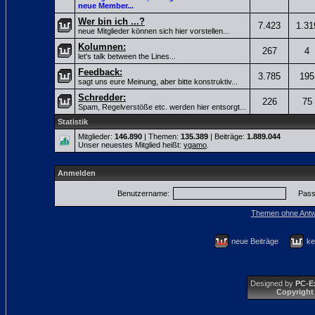
neue Member...
Wer bin ich ...?
7.423
1.31
neue Mitglieder können sich hier vorstellen...
Kolumnen:
267
4
let's talk between the Lines...
Feedback:
3.785
195
sagt uns eure Meinung, aber bitte konstruktiv...
Schredder:
226
75
Spam, Regelverstöße etc. werden hier entsorgt...
Statistik
Mitglieder:
146.890
| Themen:
135.389
| Beiträge:
1.889.044
Unser neuestes Mitglied heißt:
ygamo
.
Anmelden
Benutzername:
Pass
Themen ohne Antw
neue Beiträge
ke
Designed by
PC-E
Copyright 