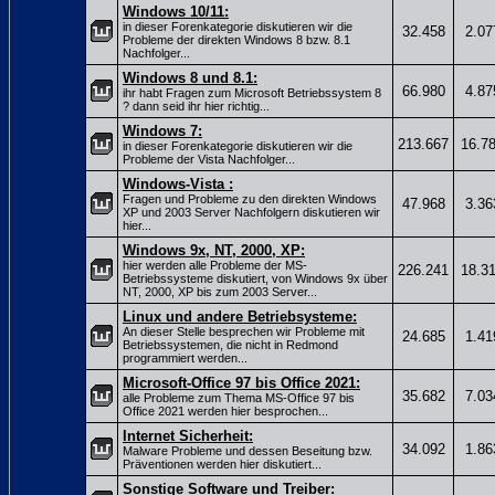
Windows 10/11:
in dieser Forenkategorie diskutieren wir die
32.458
2.07
Probleme der direkten Windows 8 bzw. 8.1
Nachfolger...
Windows 8 und 8.1:
66.980
4.87
ihr habt Fragen zum Microsoft Betriebssystem 8
? dann seid ihr hier richtig...
Windows 7:
213.667
16.7
in dieser Forenkategorie diskutieren wir die
Probleme der Vista Nachfolger...
Windows-Vista :
Fragen und Probleme zu den direkten Windows
47.968
3.36
XP und 2003 Server Nachfolgern diskutieren wir
hier...
Windows 9x, NT, 2000, XP:
hier werden alle Probleme der MS-
226.241
18.3
Betriebssysteme diskutiert, von Windows 9x über
NT, 2000, XP bis zum 2003 Server...
Linux und andere Betriebsysteme:
An dieser Stelle besprechen wir Probleme mit
24.685
1.41
Betriebssystemen, die nicht in Redmond
programmiert werden...
Microsoft-Office 97 bis Office 2021:
35.682
7.03
alle Probleme zum Thema MS-Office 97 bis
Office 2021 werden hier besprochen...
Internet Sicherheit:
34.092
1.86
Malware Probleme und dessen Beseitung bzw.
Präventionen werden hier diskutiert...
Sonstige Software und Treiber: