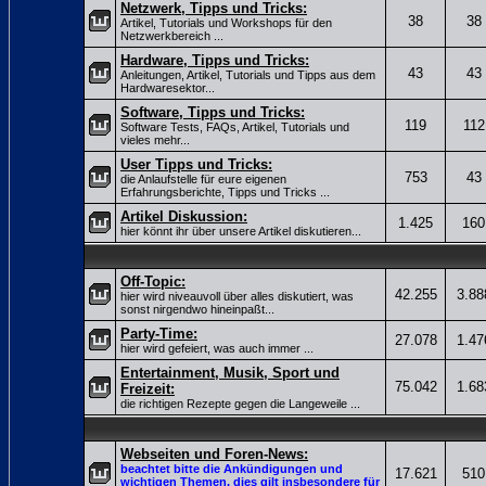
Netzwerk, Tipps und Tricks:
38
38
Artikel, Tutorials und Workshops für den
Netzwerkbereich ...
Hardware, Tipps und Tricks:
43
43
Anleitungen, Artikel, Tutorials und Tipps aus dem
Hardwaresektor...
Software, Tipps und Tricks:
119
112
Software Tests, FAQs, Artikel, Tutorials und
vieles mehr...
User Tipps und Tricks:
753
43
die Anlaufstelle für eure eigenen
Erfahrungsberichte, Tipps und Tricks ...
Artikel Diskussion:
1.425
160
hier könnt ihr über unsere Artikel diskutieren...
Off-Topic:
42.255
3.88
hier wird niveauvoll über alles diskutiert, was
sonst nirgendwo hineinpaßt...
Party-Time:
27.078
1.47
hier wird gefeiert, was auch immer ...
Entertainment, Musik, Sport und
75.042
1.68
Freizeit:
die richtigen Rezepte gegen die Langeweile ...
Webseiten und Foren-News:
beachtet bitte die Ankündigungen und
17.621
510
wichtigen Themen, dies gilt insbesondere für