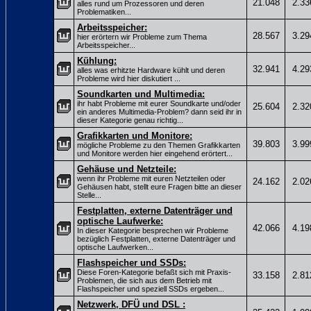
21.048
2.33
alles rund um Prozessoren und deren
Problematiken...
Arbeitsspeicher:
28.567
3.29
hier erörtern wir Probleme zum Thema
Arbeitsspeicher...
Kühlung:
32.941
4.29
alles was erhitzte Hardware kühlt und deren
Probleme wird hier diskutiert ...
Soundkarten und Multimedia:
ihr habt Probleme mit eurer Soundkarte und/oder
25.604
2.32
ein anderes Multimedia-Problem? dann seid ihr in
dieser Kategorie genau richtig...
Grafikkarten und Monitore:
39.803
3.99
mögliche Probleme zu den Themen Grafikkarten
und Monitore werden hier eingehend erörtert...
Gehäuse und Netzteile:
wenn ihr Probleme mit euren Netzteilen oder
24.162
2.02
Gehäusen habt, stellt eure Fragen bitte an dieser
Stelle...
Festplatten, externe Datenträger und
optische Laufwerke:
42.066
4.19
In dieser Kategorie besprechen wir Probleme
bezüglich Festplatten, externe Datenträger und
optische Laufwerken...
Flashspeicher und SSDs:
Diese Foren-Kategorie befaßt sich mit Praxis-
33.158
2.81
Problemen, die sich aus dem Betrieb mit
Flashspeicher und speziell SSDs ergeben...
Netzwerk, DFÜ und DSL :