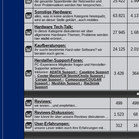
25.422
1.99
die gesamte Spannbreite der Netzwerke und
ihrer Problematiken werden hier besprochen...
Sonstige Hardware:
63.821
4.13
alles, was in keine andere Kategorie hineinpaßt,
wird an dieser Stelle geklärt...auch mobiles
Hardware Tech-Talk:
In dieser Kategorie diskutieren wir über
27.945
1.68
allgemeine Hardware-Themen, Probleme werden
hier
nicht
erörtert...
Kaufberatungen:
24.125
2.01
Ihr sucht bestimmte Hard-oder Software? wir
beraten euch gerne...
Hersteller-Support-Foren:
PC-Experience Mitglieder fragen und Hersteller-
Supporter antworten...
Inklusive:
ADATA Support :
;
Caseking Support
3.428
364
:
;
Cooler Master/CM Storm/Choiix Support :
;
Corsair Support :
;
Compucase/COUGAR
Support :
;
Mushkin Support :
;
RaiJintek
Support
Reviews:
499
499
wir testen....und empfehlen...
Reviews-Diskussion:
1.523
68
hier könnt ihr über unsere Reviews diskutieren ...
User-Erfahrungen:
312
16
unsere Leser teilen euch ihre Erfahrungen mit...