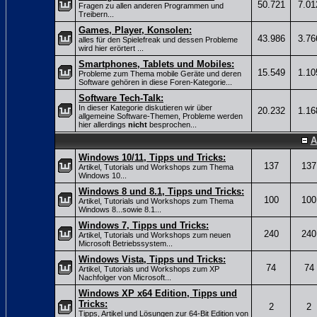
50.721
7.01
Fragen zu allen anderen Programmen und
Treibern...
Games, Player, Konsolen:
43.986
3.76
alles für den Spielefreak und dessen Probleme
wird hier erörtert ...
Smartphones, Tablets und Mobiles:
15.549
1.10
Probleme zum Thema mobile Geräte und deren
Software gehören in diese Foren-Kategorie...
Software Tech-Talk:
In dieser Kategorie diskutieren wir über
20.232
1.16
allgemeine Software-Themen, Probleme werden
hier allerdings
nicht
besprochen...
A
Windows 10/11, Tipps und Tricks:
137
137
Artikel, Tutorials und Workshops zum Thema
Windows 10...
Windows 8 und 8.1, Tipps und Tricks:
100
100
Artikel, Tutorials und Workshops zum Thema
Windows 8...sowie 8.1...
Windows 7, Tipps und Tricks:
240
240
Artikel, Tutorials und Workshops zum neuen
Microsoft Betriebssystem...
Windows Vista, Tipps und Tricks:
74
74
Artikel, Tutorials und Workshops zum XP
Nachfolger von Microsoft...
Windows XP x64 Edition, Tipps und
Tricks:
2
2
Tipps, Artikel und Lösungen zur 64-Bit Edition von