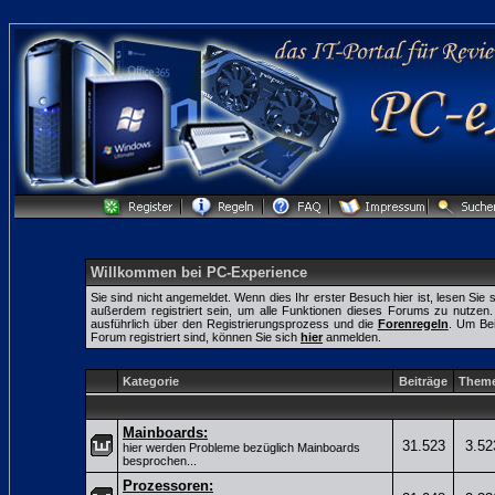
Willkommen bei PC-Experience
Sie sind nicht angemeldet. Wenn dies Ihr erster Besuch hier ist, lesen Sie 
außerdem registriert sein, um alle Funktionen dieses Forums zu nutze
ausführlich über den Registrierungsprozess und die
Forenregeln
. Um Bei
Forum registriert sind, können Sie sich
hier
anmelden.
Kategorie
Beiträge
Them
Mainboards:
31.523
3.52
hier werden Probleme bezüglich Mainboards
besprochen...
Prozessoren: