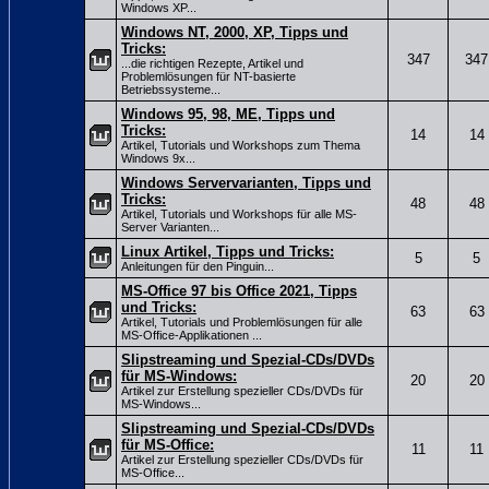
Windows XP...
Windows NT, 2000, XP, Tipps und
Tricks:
347
347
...die richtigen Rezepte, Artikel und
Problemlösungen für NT-basierte
Betriebssysteme...
Windows 95, 98, ME, Tipps und
Tricks:
14
14
Artikel, Tutorials und Workshops zum Thema
Windows 9x...
Windows Servervarianten, Tipps und
Tricks:
48
48
Artikel, Tutorials und Workshops für alle MS-
Server Varianten...
Linux Artikel, Tipps und Tricks:
5
5
Anleitungen für den Pinguin...
MS-Office 97 bis Office 2021, Tipps
und Tricks:
63
63
Artikel, Tutorials und Problemlösungen für alle
MS-Office-Applikationen ...
Slipstreaming und Spezial-CDs/DVDs
für MS-Windows:
20
20
Artikel zur Erstellung spezieller CDs/DVDs für
MS-Windows...
Slipstreaming und Spezial-CDs/DVDs
für MS-Office:
11
11
Artikel zur Erstellung spezieller CDs/DVDs für
MS-Office...