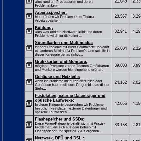
21.048
2.33
alles rund um Prozessoren und deren
Problematiken...
Arbeitsspeicher:
28.567
3.29
hier erörtern wir Probleme zum Thema
Arbeitsspeicher...
Kühlung:
32.941
4.29
alles was erhitzte Hardware kühlt und deren
Probleme wird hier diskutiert ...
Soundkarten und Multimedia:
ihr habt Probleme mit eurer Soundkarte und/oder
25.604
2.32
ein anderes Multimedia-Problem? dann seid ihr in
dieser Kategorie genau richtig...
Grafikkarten und Monitore:
39.803
3.99
mögliche Probleme zu den Themen Grafikkarten
und Monitore werden hier eingehend erörtert...
Gehäuse und Netzteile:
wenn ihr Probleme mit euren Netzteilen oder
24.162
2.02
Gehäusen habt, stellt eure Fragen bitte an dieser
Stelle...
Festplatten, externe Datenträger und
optische Laufwerke:
42.066
4.19
In dieser Kategorie besprechen wir Probleme
bezüglich Festplatten, externe Datenträger und
optische Laufwerken...
Flashspeicher und SSDs:
Diese Foren-Kategorie befaßt sich mit Praxis-
33.158
2.81
Problemen, die sich aus dem Betrieb mit
Flashspeicher und speziell SSDs ergeben...
Netzwerk, DFÜ und DSL :