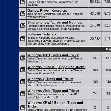
50.721
7.01
Fragen zu allen anderen Programmen und
Treibern...
Games, Player, Konsolen:
43.986
3.76
alles für den Spielefreak und dessen Probleme
wird hier erörtert ...
Smartphones, Tablets und Mobiles:
15.549
1.10
Probleme zum Thema mobile Geräte und deren
Software gehören in diese Foren-Kategorie...
Software Tech-Talk:
In dieser Kategorie diskutieren wir über
20.232
1.16
allgemeine Software-Themen, Probleme werden
hier allerdings
nicht
besprochen...
A
Windows 10/11, Tipps und Tricks:
137
137
Artikel, Tutorials und Workshops zum Thema
Windows 10...
Windows 8 und 8.1, Tipps und Tricks:
100
100
Artikel, Tutorials und Workshops zum Thema
Windows 8...sowie 8.1...
Windows 7, Tipps und Tricks:
240
240
Artikel, Tutorials und Workshops zum neuen
Microsoft Betriebssystem...
Windows Vista, Tipps und Tricks:
74
74
Artikel, Tutorials und Workshops zum XP
Nachfolger von Microsoft...
Windows XP x64 Edition, Tipps und
Tricks:
2
2
Tipps, Artikel und Lösungen zur 64-Bit Edition von