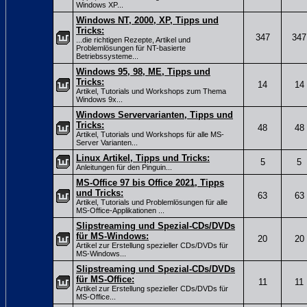
Windows XP...
Windows NT, 2000, XP, Tipps und
Tricks:
347
347
...die richtigen Rezepte, Artikel und
Problemlösungen für NT-basierte
Betriebssysteme...
Windows 95, 98, ME, Tipps und
Tricks:
14
14
Artikel, Tutorials und Workshops zum Thema
Windows 9x...
Windows Servervarianten, Tipps und
Tricks:
48
48
Artikel, Tutorials und Workshops für alle MS-
Server Varianten...
Linux Artikel, Tipps und Tricks:
5
5
Anleitungen für den Pinguin...
MS-Office 97 bis Office 2021, Tipps
und Tricks:
63
63
Artikel, Tutorials und Problemlösungen für alle
MS-Office-Applikationen ...
Slipstreaming und Spezial-CDs/DVDs
für MS-Windows:
20
20
Artikel zur Erstellung spezieller CDs/DVDs für
MS-Windows...
Slipstreaming und Spezial-CDs/DVDs
für MS-Office:
11
11
Artikel zur Erstellung spezieller CDs/DVDs für
MS-Office...