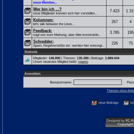
neue Member...
Wer bin ich ...?
7.423
1.31
neue Mitglieder können sich hier vorstellen...
Kolumnen:
267
4
let's talk between the Lines...
Feedback:
3.785
195
sagt uns eure Meinung, aber bitte konstruktiv...
Schredder:
226
75
Spam, Regelverstöße etc. werden hier entsorgt...
Statistik
Mitglieder:
146.890
| Themen:
135.389
| Beiträge:
1.889.044
Unser neuestes Mitglied heißt:
ygamo
.
Anmelden
Benutzername:
Pass
Themen ohne Antw
neue Beiträge
ke
Designed by
PC-E
Copyright 