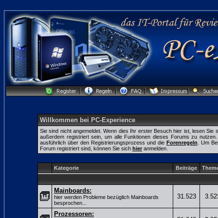
Willkommen bei PC-Experience
Sie sind nicht angemeldet. Wenn dies Ihr erster Besuch hier ist, lesen Sie 
außerdem registriert sein, um alle Funktionen dieses Forums zu nutze
ausführlich über den Registrierungsprozess und die
Forenregeln
. Um Bei
Forum registriert sind, können Sie sich
hier
anmelden.
Kategorie
Beiträge
Them
Mainboards:
31.523
3.52
hier werden Probleme bezüglich Mainboards
besprochen...
Prozessoren: