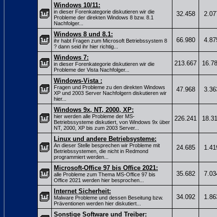
Windows 10/11:
in dieser Forenkategorie diskutieren wir die
32.458
2.07
Probleme der direkten Windows 8 bzw. 8.1
Nachfolger...
Windows 8 und 8.1:
66.980
4.87
ihr habt Fragen zum Microsoft Betriebssystem 8
? dann seid ihr hier richtig...
Windows 7:
213.667
16.7
in dieser Forenkategorie diskutieren wir die
Probleme der Vista Nachfolger...
Windows-Vista :
Fragen und Probleme zu den direkten Windows
47.968
3.36
XP und 2003 Server Nachfolgern diskutieren wir
hier...
Windows 9x, NT, 2000, XP:
hier werden alle Probleme der MS-
226.241
18.3
Betriebssysteme diskutiert, von Windows 9x über
NT, 2000, XP bis zum 2003 Server...
Linux und andere Betriebsysteme:
An dieser Stelle besprechen wir Probleme mit
24.685
1.41
Betriebssystemen, die nicht in Redmond
programmiert werden...
Microsoft-Office 97 bis Office 2021:
35.682
7.03
alle Probleme zum Thema MS-Office 97 bis
Office 2021 werden hier besprochen...
Internet Sicherheit:
34.092
1.86
Malware Probleme und dessen Beseitung bzw.
Präventionen werden hier diskutiert...
Sonstige Software und Treiber: