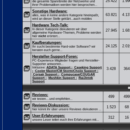
25.422
1.99
die gesamte Spannbreite der Netzwerke und
ihrer Problematiken werden hier besprochen...
Sonstige Hardware:
63.821
4.13
alles, was in keine andere Kategorie hineinpaßt,
wird an dieser Stelle geklärt...auch mobiles
Hardware Tech-Talk:
In dieser Kategorie diskutieren wir über
27.945
1.68
allgemeine Hardware-Themen, Probleme werden
hier
nicht
erörtert...
Kaufberatungen:
24.125
2.01
Ihr sucht bestimmte Hard-oder Software? wir
beraten euch gerne...
Hersteller-Support-Foren:
PC-Experience Mitglieder fragen und Hersteller-
Supporter antworten...
Inklusive:
ADATA Support :
;
Caseking Support
3.428
364
:
;
Cooler Master/CM Storm/Choiix Support :
;
Corsair Support :
;
Compucase/COUGAR
Support :
;
Mushkin Support :
;
RaiJintek
Support
Reviews:
499
499
wir testen....und empfehlen...
Reviews-Diskussion:
1.523
68
hier könnt ihr über unsere Reviews diskutieren ...
User-Erfahrungen:
312
16
unsere Leser teilen euch ihre Erfahrungen mit...