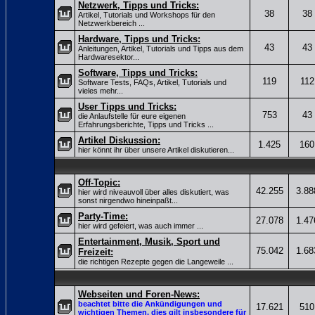
Netzwerk, Tipps und Tricks:
38
38
Artikel, Tutorials und Workshops für den
Netzwerkbereich ...
Hardware, Tipps und Tricks:
43
43
Anleitungen, Artikel, Tutorials und Tipps aus dem
Hardwaresektor...
Software, Tipps und Tricks:
119
112
Software Tests, FAQs, Artikel, Tutorials und
vieles mehr...
User Tipps und Tricks:
753
43
die Anlaufstelle für eure eigenen
Erfahrungsberichte, Tipps und Tricks ...
Artikel Diskussion:
1.425
160
hier könnt ihr über unsere Artikel diskutieren...
Off-Topic:
42.255
3.88
hier wird niveauvoll über alles diskutiert, was
sonst nirgendwo hineinpaßt...
Party-Time:
27.078
1.47
hier wird gefeiert, was auch immer ...
Entertainment, Musik, Sport und
75.042
1.68
Freizeit:
die richtigen Rezepte gegen die Langeweile ...
Webseiten und Foren-News:
beachtet bitte die Ankündigungen und
17.621
510
wichtigen Themen, dies gilt insbesondere für