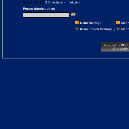
[1]
Seiten (25):
2
3
nächste »
...
letzte »
Forum durchsuchen:
Neue Beiträge
(
Mehr
Keine neuen Beiträge
(
Mehr
Designed by
PC-E
Copyright 