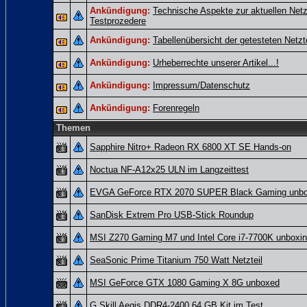
Ankündigung:
Technische Aspekte zur aktuellen Netz
Testprozedere
Ankündigung:
Tabellenübersicht der getesteten Netzte
Ankündigung:
Urheberrechte unserer Artikel...!
Ankündigung:
Impressum/Datenschutz
Ankündigung:
Forenregeln
Themen
Sapphire Nitro+ Radeon RX 6800 XT SE Hands-on
Noctua NF-A12x25 ULN im Langzeittest
EVGA GeForce RTX 2070 SUPER Black Gaming unb
SanDisk Extrem Pro USB-Stick Roundup
MSI Z270 Gaming M7 und Intel Core i7-7700K unboxin
SeaSonic Prime Titanium 750 Watt Netzteil
MSI GeForce GTX 1080 Gaming X 8G unboxed
G.Skill Aegis DDR4-2400 64 GB Kit im Test