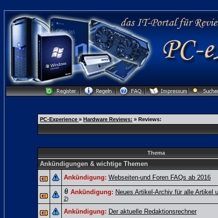
PC-Experience
»
Hardware Reviews:
» Reviews:
Thema
Ankündigungen & wichtige Themen
Ankündigung:
Webseiten-und Foren FAQs ab 2016
Ankündigung:
Neues Artikel-Archiv für alle Artikel
2
)
Ankündigung:
Der aktuelle Redaktionsrechner