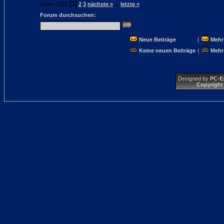
[1]
Seiten (25):
2
3
nächste »
...
letzte »
Forum durchsuchen:
Neue Beiträge
(
Mehr
Keine neuen Beiträge
(
Mehr
Designed by
PC-E
Copyright 