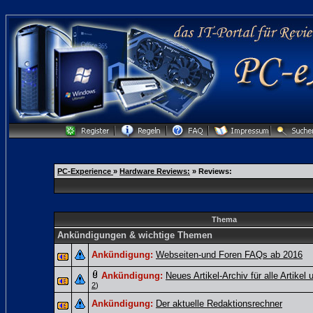
PC-Experience
»
Hardware Reviews:
» Reviews:
Thema
Ankündigungen & wichtige Themen
Ankündigung:
Webseiten-und Foren FAQs ab 2016
Ankündigung:
Neues Artikel-Archiv für alle Artikel
2
)
Ankündigung:
Der aktuelle Redaktionsrechner