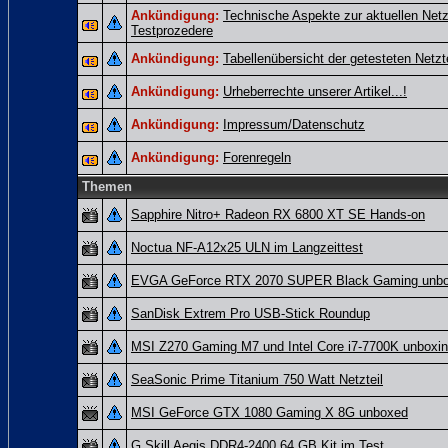
Ankündigung:
Technische Aspekte zur aktuellen Netz
Testprozedere
Ankündigung:
Tabellenübersicht der getesteten Netzte
Ankündigung:
Urheberrechte unserer Artikel...!
Ankündigung:
Impressum/Datenschutz
Ankündigung:
Forenregeln
Themen
Sapphire Nitro+ Radeon RX 6800 XT SE Hands-on
Noctua NF-A12x25 ULN im Langzeittest
EVGA GeForce RTX 2070 SUPER Black Gaming unb
SanDisk Extrem Pro USB-Stick Roundup
MSI Z270 Gaming M7 und Intel Core i7-7700K unboxin
SeaSonic Prime Titanium 750 Watt Netzteil
MSI GeForce GTX 1080 Gaming X 8G unboxed
G.Skill Aegis DDR4-2400 64 GB Kit im Test