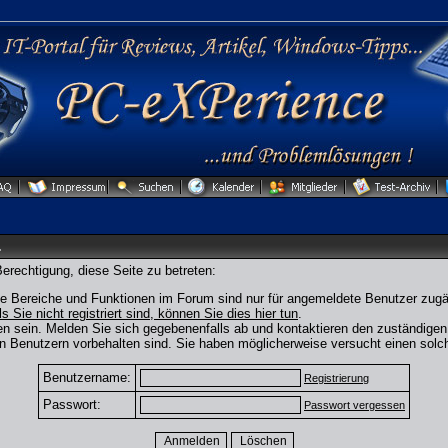
.
erechtigung, diese Seite zu betreten:
ge Bereiche und Funktionen im Forum sind nur für angemeldete Benutzer zugän
ls Sie nicht registriert sind, können Sie dies hier tun
.
n sein. Melden Sie sich gegebenenfalls ab und kontaktieren den zuständigen 
n Benutzern vorbehalten sind. Sie haben möglicherweise versucht einen solch
Benutzername:
Registrierung
Passwort:
Passwort vergessen