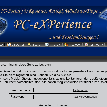
.
erechtigung, diese Seite zu betreten:
ge Bereiche und Funktionen im Forum sind nur für angemeldete Benutzer zugän
ls Sie nicht registriert sind, können Sie dies hier tun
.
n sein. Melden Sie sich gegebenenfalls ab und kontaktieren den zuständigen 
n Benutzern vorbehalten sind. Sie haben möglicherweise versucht einen solch
Benutzername:
Registrierung
Passwort:
Passwort vergessen